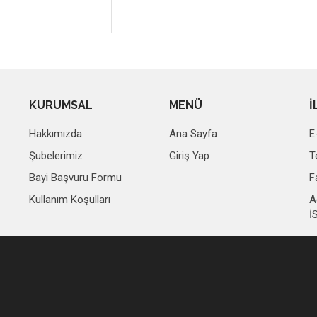
KURUMSAL
MENÜ
İ
Hakkımızda
Ana Sayfa
E
Şubelerimiz
Giriş Yap
T
Bayi Başvuru Formu
F
Kullanım Koşulları
A
İ