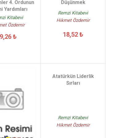
ler 4. Ordunun
Düşünmek
ni Yardımları
Remzi Kitabevi
zi Kitabevi
Hikmet Özdemir
met Özdemir
18,52 ₺
9,26 ₺
Atatürkün Liderlik
Sırları
Remzi Kitabevi
Hikmet Özdemir