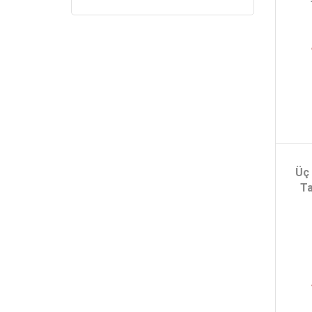
Üç
Ta