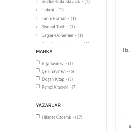
Sözlük-İmla Klavuzu - (1)
Hatırat - (1)
Tarihi Roman - (1)
Siyasal Tarih - (1)
Çağlar-Dönemler - (1)
Araştırma-İnceleme - (1)
Hz.
MARKA
Genel - (1)
Bilgi Yayınevi - (1)
Çelik Yayınevi - (6)
Doğan Kitap - (3)
Remzi Kitabevi - (7)
YAZARLAR
Hikmet Özdemir - (17)
A