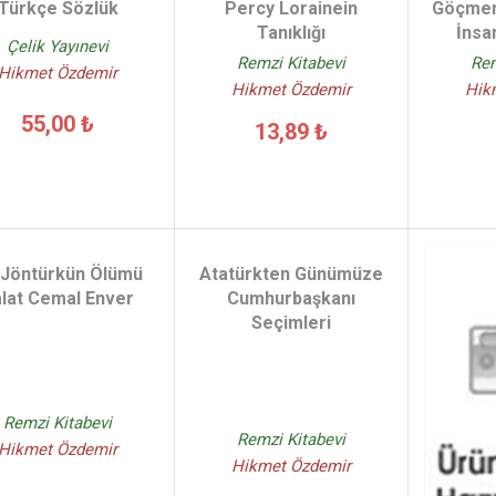
Türkçe Sözlük
Percy Lorainein
Göçmen
Tanıklığı
İnsa
Çelik Yayınevi
Remzi Kitabevi
Rem
Hikmet Özdemir
Hikmet Özdemir
Hik
55,00 ₺
13,89 ₺
 Jöntürkün Ölümü
Atatürkten Günümüze
lat Cemal Enver
Cumhurbaşkanı
Seçimleri
Remzi Kitabevi
Remzi Kitabevi
Hikmet Özdemir
Hikmet Özdemir