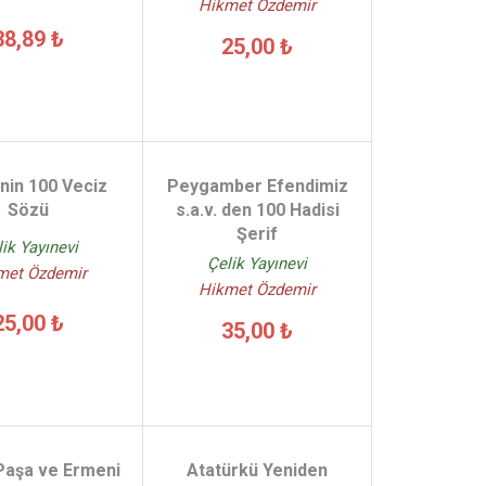
Hikmet Özdemir
38,89 ₺
25,00 ₺
inin 100 Veciz
Peygamber Efendimiz
Sözü
s.a.v. den 100 Hadisi
Şerif
ik Yayınevi
Çelik Yayınevi
met Özdemir
Hikmet Özdemir
25,00 ₺
35,00 ₺
Paşa ve Ermeni
Atatürkü Yeniden