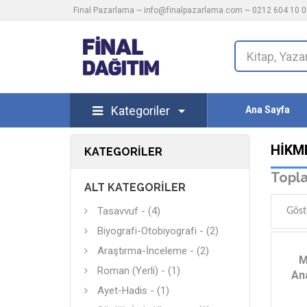
Final Pazarlama ~
info@finalpazarlama.com
~ 0212 604 10 00
Kategoriler
Ana Sayfa
HIKM
KATEGORILER
Topla
ALT KATEGORILER
Tasavvuf - (4)
Göst
Biyografi-Otobiyografi - (2)
Araştırma-İnceleme - (2)
M
Roman (Yerli) - (1)
An
Ayet-Hadis - (1)