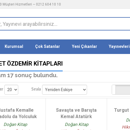
 Müşteri Hizmetleri ~ 0212 604 10 10
Kurumsal
Çok Satanlar
Yeni Çıkanlar
Yayınevleri
ET ÖZDEMIR KITAPLARI
m 17 sonuç bulundu.
Stoktakiler
er
Sırala
ustafa Kemalle
Savaşta ve Barışta
Turgut 
adolu da Yolculuk
Kemal Atatürk
D
Doğan Kitap
Doğan Kitap
Hik