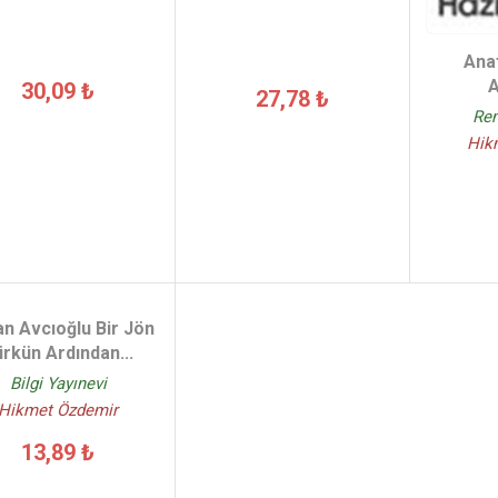
Ana
A
30,09 ₺
27,78 ₺
Rem
Hik
n Avcıoğlu Bir Jön
rkün Ardından...
Bilgi Yayınevi
Hikmet Özdemir
13,89 ₺