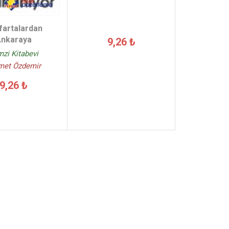
fartalardan
nkaraya
9,26 ₺
zi Kitabevi
met Özdemir
9,26 ₺