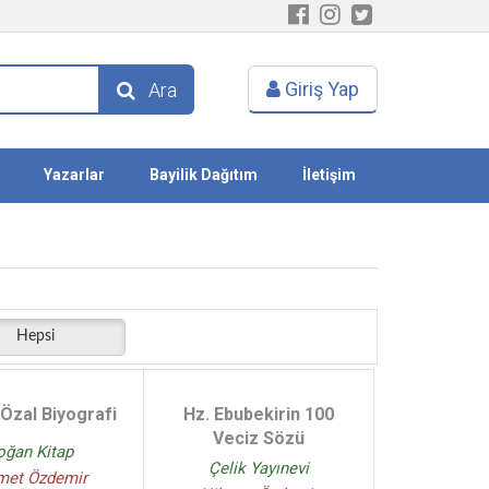
Giriş Yap
Ara
Yazarlar
Bayilik Dağıtım
İletişim
Hepsi
Özal Biyografi
Hz. Ebubekirin 100
Veciz Sözü
oğan Kitap
Çelik Yayınevi
met Özdemir