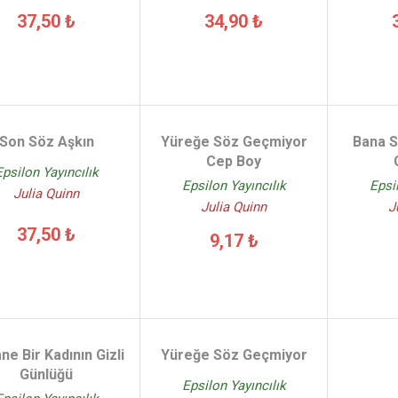
37,50 ₺
34,90 ₺
Son Söz Aşkın
Yüreğe Söz Geçmiyor
Bana S
Cep Boy
Epsilon Yayıncılık
Epsilon Yayıncılık
Epsi
Julia Quinn
Julia Quinn
J
37,50 ₺
9,17 ₺
ne Bir Kadının Gizli
Yüreğe Söz Geçmiyor
Günlüğü
Epsilon Yayıncılık