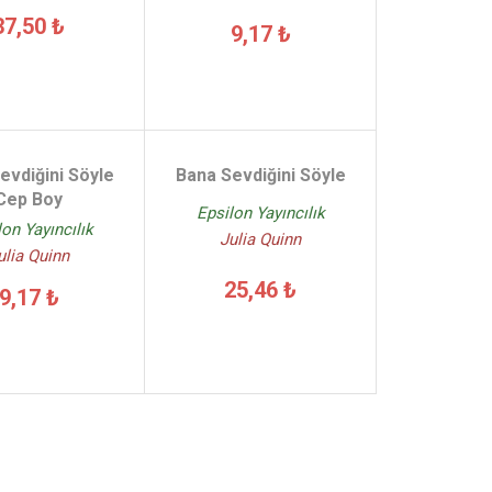
37,50 ₺
9,17 ₺
evdiğini Söyle
Bana Sevdiğini Söyle
Cep Boy
Epsilon Yayıncılık
lon Yayıncılık
Julia Quinn
ulia Quinn
25,46 ₺
9,17 ₺