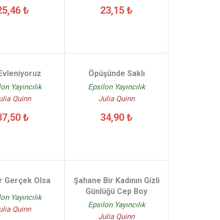
25,46 ₺
23,15 ₺
Evleniyoruz
Öpüşünde Saklı
lon Yayıncılık
Epsilon Yayıncılık
ulia Quinn
Julia Quinn
37,50 ₺
34,90 ₺
r Gerçek Olsa
Şahane Bir Kadının Gizli
Günlüğü Cep Boy
lon Yayıncılık
Epsilon Yayıncılık
ulia Quinn
Julia Quinn