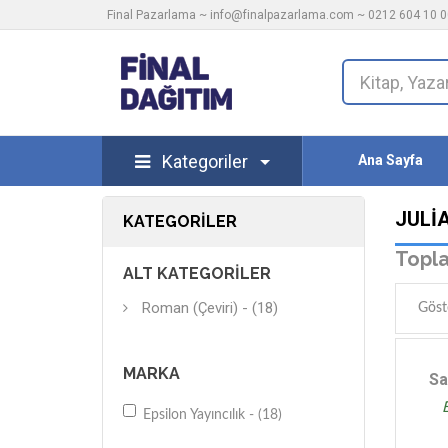
Final Pazarlama ~
info@finalpazarlama.com
~ 0212 604 10 00
Kategoriler
Ana Sayfa
JULI
KATEGORILER
Topla
ALT KATEGORILER
Roman (Çeviri) - (18)
Göst
MARKA
Sa
Epsilon Yayıncılık - (18)