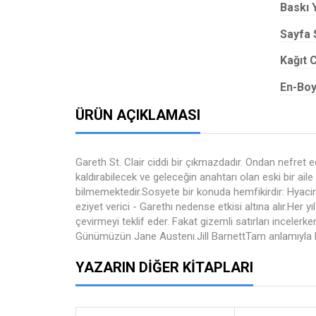
Baskı Y
Sayfa 
Kağıt C
En-Boy
ÜRÜN AÇIKLAMASI
Gareth St. Clair ciddi bir çıkmazdadır. Ondan nefret 
kaldırabilecek ve geleceğin anahtarı olan eski bir ai
bilmemektedir.Sosyete bir konuda hemfikirdir: Hyaci
eziyet verici - Garethı nedense etkisi altına alır.He
çevirmeyi teklif eder. Fakat gizemli satırları incelerk
Günümüzün Jane Austenı.Jill BarnettTam anlamıyla k
YAZARIN DIĞER KITAPLARI