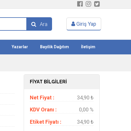
Giriş Yap
Ara
Yazarlar
Bayilik Dağıtım
İletişim
FİYAT BİLGİLERİ
Net Fiyat :
34,90 ₺
KDV Oranı :
0,00 %
Etiket Fiyatı :
34,90 ₺