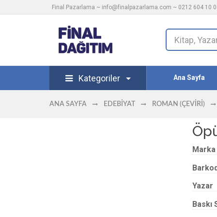
Final Pazarlama ~
info@finalpazarlama.com
~ 0212 604 10 00
Kategoriler
Ana Sayfa
ANA SAYFA
EDEBIYAT
ROMAN (ÇEVIRI)
Öpü
Marka
Barko
Yazar
Baskı 