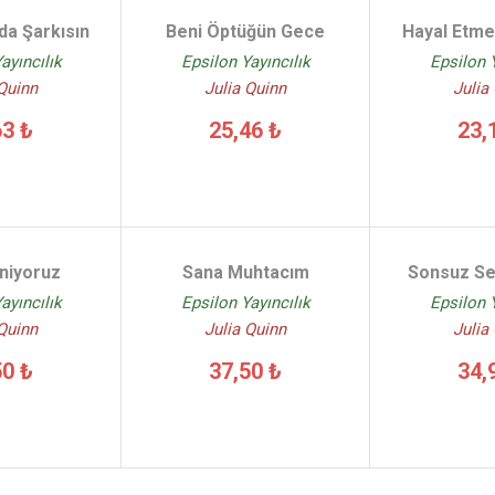
da Şarkısın
Beni Öptüğün Gece
Hayal Etme
ayıncılık
Epsilon Yayıncılık
Epsilon Y
 Quinn
Julia Quinn
Julia
63 ₺
25,46 ₺
23,
eniyoruz
Sana Muhtacım
Sonsuz Se
ayıncılık
Epsilon Yayıncılık
Epsilon Y
 Quinn
Julia Quinn
Julia
50 ₺
37,50 ₺
34,