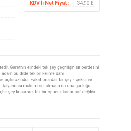
KDV li Net Fiyat :
34,90 ₺
dir. Garethın elindeki tek şey geçmişin sır perdesini
ç adam bu dilde tek bir kelime dahi
açıksözlüdür. Fakat ona dair bir şey - çekici ve
acinth İtalyancası mükemmel olmasa da ona günlüğü
 hiçbir şey kusursuz tek bir öpücük kadar saf değildir…