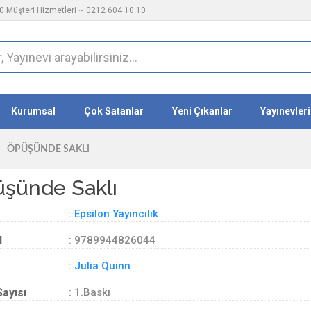
 Müşteri Hizmetleri ~ 0212 604 10 10
Kurumsal
Çok Satanlar
Yeni Çıkanlar
Yayınevleri
ÖPÜŞÜNDE SAKLI
şünde Saklı
:
Epsilon Yayıncılık
d
: 9789944826044
:
Julia Quinn
Sayısı
: 1.Baskı