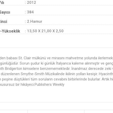
ılı
: 2012
Sayısı
: 384
insi
: 2.Hamur
-Yükseklik
: 13,50 X 21,00 X 2,50
eden babası St. Clair mülkünü ve mirasını mahvetme yolunda ilerlemekte
le günlüğüdür. Sorun şudur ki günlük İtalyanca kaleme alınmıştır ve gen
nth Bridgerton kimselere benzememektedir. İnanılmaz derecede zeki ve 
r yıl düzenlenen Smythe-Smith Müzikalinde ikilinin yolları kesişir. Hy
en peşine düştükleri tüm soruların cevabını birbirlerinde bulurlar. Artık
usursuz bir hikâyeci.Publishers Weekly