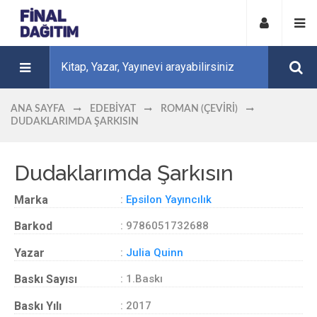
ANA SAYFA
EDEBIYAT
ROMAN (ÇEVIRI)
DUDAKLARIMDA ŞARKISIN
Dudaklarımda Şarkısın
Marka
:
Epsilon Yayıncılık
Barkod
: 9786051732688
Yazar
:
Julia Quinn
Baskı Sayısı
: 1.Baskı
Baskı Yılı
: 2017