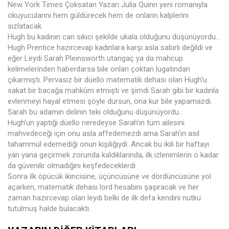
New York Times Çoksatan Yazarı Julia Quinn yeni romanıyla
okuyucularını hem güldürecek hem de onların kalplerini
sızlatacak.
Hugh bu kadının can sıkıcı şekilde ukala olduğunu düşünüyordu...
Hugh Prentice hazırcevap kadınlara karşı asla sabırlı değildi ve
eğer Leydi Sarah Pleinsworth utangaç ya da mahcup
kelimelerinden haberdarsa bile onları çoktan lugatından
çıkarmıştı. Pervasız bir düello matematik dehası olan Hugh’u
sakat bir bacağa mahkûm etmişti ve şimdi Sarah gibi bir kadınla
evlenmeyi hayal etmesi şöyle dursun, ona kur bile yapamazdı.
Sarah bu adamın delinin teki olduğunu düşünüyordu…
Hugh’un yaptığı düello neredeyse Sarah’ın tüm ailesini
mahvedeceği için onu asla affedemezdi ama Sarah’ın asıl
tahammül edemediği onun kişiliğiydi. Ancak bu ikili bir haftayı
yan yana geçirmek zorunda kaldıklarında, ilk izlenimlerin o kadar
da güvenilir olmadığını keşfedeceklerdi.
Sonra ilk öpücük ikincisine, üçüncüsüne ve dördüncüsüne yol
açarken, matematik dehası lord hesabını şaşıracak ve her
zaman hazırcevap olan leydi belki de ilk defa kendini nutku
tutulmuş halde bulacaktı.