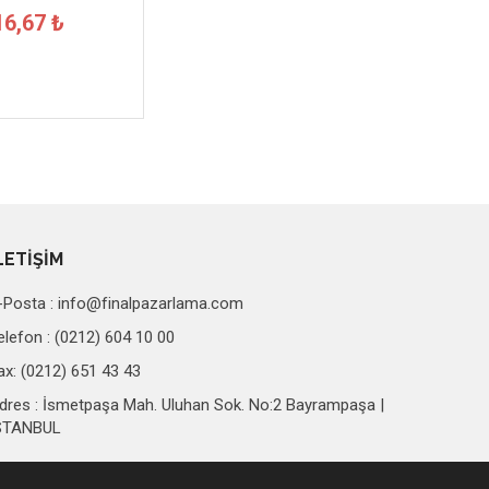
16,67 ₺
LETİŞİM
-Posta :
info@finalpazarlama.com
elefon : (0212) 604 10 00
ax: (0212) 651 43 43
dres : İsmetpaşa Mah. Uluhan Sok. No:2 Bayrampaşa |
STANBUL