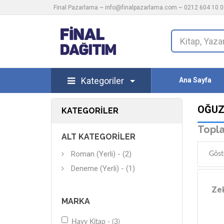
Final Pazarlama ~
info@finalpazarlama.com
~ 0212 604 10 00
Kategoriler
Ana Sayfa
OĞUZ
KATEGORILER
Topla
ALT KATEGORILER
Roman (Yerli) - (2)
Göst
Deneme (Yerli) - (1)
Zek
MARKA
Hayy Kitap - (3)