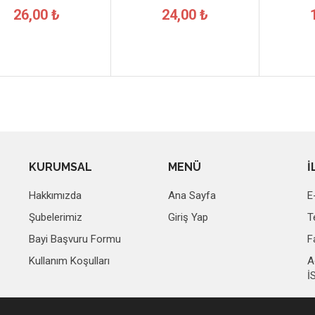
26,00 ₺
24,00 ₺
KURUMSAL
MENÜ
İ
Hakkımızda
Ana Sayfa
E
Şubelerimiz
Giriş Yap
T
Bayi Başvuru Formu
F
Kullanım Koşulları
A
İ