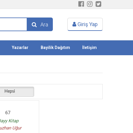
Giriş Yap
Ara
Yazarlar
Bayilik Dağıtım
İletişim
Hepsi
67
ayy Kitap
uzhan Uğur