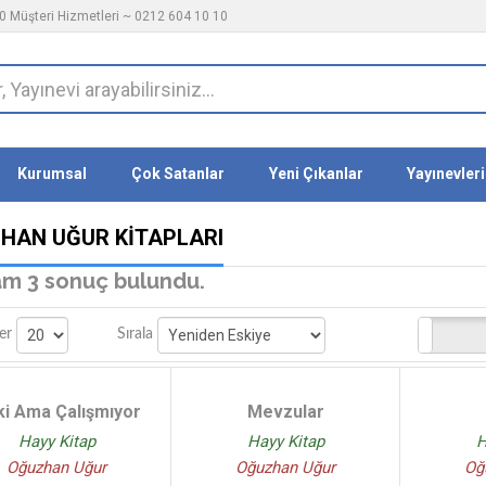
 Müşteri Hizmetleri ~ 0212 604 10 10
Kurumsal
Çok Satanlar
Yeni Çıkanlar
Yayınevleri
HAN UĞUR KITAPLARI
m 3 sonuç bulundu.
Stoktakiler
er
Sırala
i Ama Çalışmıyor
Mevzular
Hayy Kitap
Hayy Kitap
H
Oğuzhan Uğur
Oğuzhan Uğur
Oğ