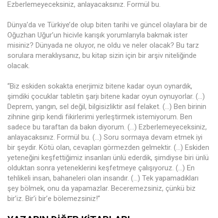
Ezberlemeyeceksiniz, anlayacaksınız. Formül bu.
Dünya’da ve Türkiye’de olup biten tarihi ve güncel olaylara bir de
Oğuzhan Uğur’un hicivle karışık yorumlarıyla bakmak ister
misiniz? Dünyada ne oluyor, ne oldu ve neler olacak? Bu tarz
sorulara meraklıysanız, bu kitap sizin için bir arşiv niteliğinde
olacak.
“Biz eskiden sokakta enerjimiz bitene kadar oyun oynardık,
şimdiki çocuklar tabletin şarjı bitene kadar oyun oynuyorlar. (…)
Deprem, yangın, sel değil, bilgisizliktir asıl felaket. (…) Ben birinin
zihnine girip kendi fikirlerimi yerleştirmek istemiyorum. Ben
sadece bu taraftan da bakın diyorum. (…) Ezberlemeyeceksiniz,
anlayacaksınız. Formül bu. (…) Soru sormaya devam etmek iyi
bir şeydir. Kötü olan, cevapları görmezden gelmektir. (…) Eskiden
yeteneğini keşfettiğimiz insanları ünlü ederdik, şimdiyse biri ünlü
olduktan sonra yeteneklerini keşfetmeye çalışıyoruz. (…) En
tehlikeli insan, bahaneleri olan insandır. (…) Tek yapamadıkları
şey bölmek, onu da yapamazlar. Beceremezsiniz, çünkü biz
bir’iz. Bir’i bir’e bölemezsiniz!”