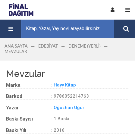
ANA SAYFA
EDEBIYAT
DENEME (YERLI)
MEVZULAR
Mevzular
Marka
:
Hayy Kitap
Barkod
: 9786052214763
Yazar
:
Oğuzhan Uğur
Baskı Sayısı
: 1.Baskı
Baskı Yılı
: 2016