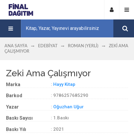
ANA SAYFA
EDEBIYAT
ROMAN (YERLI)
ZEKI AMA
ÇALIŞMIYOR
Zeki Ama Çalışmıyor
Marka
:
Hayy Kitap
Barkod
: 9786257685290
Yazar
:
Oğuzhan Uğur
Baskı Sayısı
: 1.Baskı
Baskı Yılı
: 2021