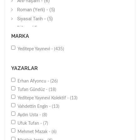
Anı-Yaşam - (6)
Roman (Yerli) - (5)
Siyasal Tarih - (5)
Diğer - (4)
MARKA
Almanca - (4)
Diğer - (4)
Yeditepe Yayınevi - (435)
Savaşlar - (3)
Sınavlara Hazırlık - (2)
YAZARLAR
İnceleme - (2)
Erhan Afyoncu - (26)
Hikaye (Yerli) - (2)
Tufan Gündüz - (18)
Mitoloji - (2)
Yeditepe Yayınevi Kolektif - (13)
Araştırma-İnceleme - (2)
Vahdettin Engin - (13)
Diğer - (2)
Aydın Usta - (8)
Bölgeler-Ülkeler - (2)
Ufuk Tufan - (7)
Diğer - (1)
Mehmet Mazak - (6)
Sosyal Tarih - (1)