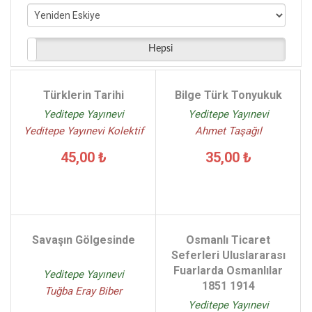
Pınar Ülgen - (2)
Vefa Kurban - (2)
Ayşe Atıcı Arayancan - (2)
Hepsi
Görgün Özcan - (2)
Ahmet Önal - (2)
Türklerin Tarihi
Bilge Türk Tonyukuk
İbrahim Akkurt - (2)
Yeditepe Yayınevi
Yeditepe Yayınevi
Yeditepe Yayınevi Kolektif
Ahmet Taşağıl
45,00 ₺
35,00 ₺
Savaşın Gölgesinde
Osmanlı Ticaret
Seferleri Uluslararası
Fuarlarda Osmanlılar
Yeditepe Yayınevi
1851 1914
Tuğba Eray Biber
Yeditepe Yayınevi