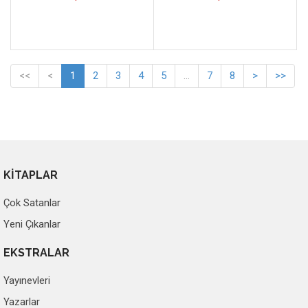
<<
<
1
2
3
4
5
...
7
8
>
>>
KİTAPLAR
Çok Satanlar
Yeni Çıkanlar
EKSTRALAR
Yayınevleri
Yazarlar