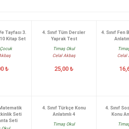
e Tayfası 3.
4. Sınıf Tüm Dersler
4. Sınıf Fen 
 10 Kitap Set
Yaprak Test
Anlatı
 Çocuk
Timaş Okul
Timaş
 Akbaş
Celal Akbaş
Celal
00 ₺
25,00 ₺
16,
 Matematik
4. Sınıf Türkçe Konu
4. Sınıf Sos
kinlik Seti
Anlatımlı 4
Konu Anl
nta Seti
Timaş Okul
Timaş
 Okul