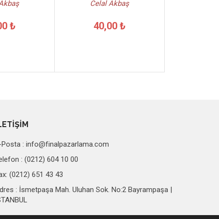
 Akbaş
Celal Akbaş
00 ₺
40,00 ₺
LETİŞİM
-Posta :
info@finalpazarlama.com
elefon : (0212) 604 10 00
ax: (0212) 651 43 43
dres : İsmetpaşa Mah. Uluhan Sok. No:2 Bayrampaşa |
STANBUL