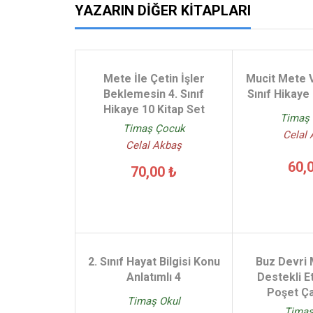
YAZARIN DIĞER KITAPLARI
Mete İle Çetin İşler
Mucit Mete V
Beklemesin 4. Sınıf
Sınıf Hikaye
Hikaye 10 Kitap Set
Timaş
Timaş Çocuk
Celal
Celal Akbaş
60,
70,00 ₺
2. Sınıf Hayat Bilgisi Konu
Buz Devri
Anlatımlı 4
Destekli Et
Poşet Ça
Timaş Okul
Timaş