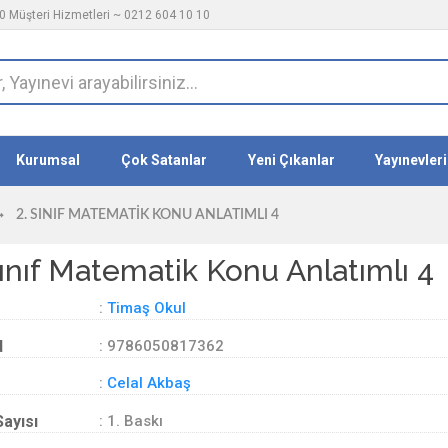
 Müşteri Hizmetleri ~ 0212 604 10 10
Kurumsal
Çok Satanlar
Yeni Çıkanlar
Yayınevleri
2. SINIF MATEMATIK KONU ANLATIMLI 4
Sınıf Matematik Konu Anlatımlı 4
:
Timaş Okul
d
: 9786050817362
:
Celal Akbaş
Sayısı
: 1. Baskı