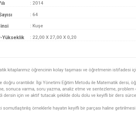
ılı
: 2014
Sayısı
: 64
insi
: Kuşe
-Yükseklik
: 22,00 X 27,00 X 0,20
ik kitaplarımız öğrencinin kolay taşıması ve öğretmenin istifadesi için
e doğru orantılıdır. İlgi Yönetimi Eğitim Metodu ile Matematik dersi, öğ
me, sonuca varma, soru yazma, analiz etme ve sentezleme, problem çö
rekli dersin için ve aktif tutacak şekilde dolu dolu ve keyifli bir ders sür
 somutlaştırılış örneklerle hayatın keyifli bir parçası haline getirilmesi