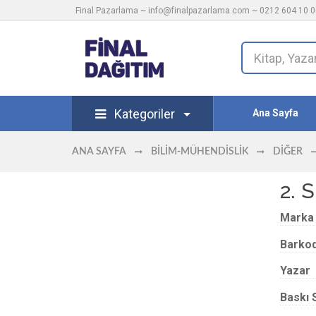
Final Pazarlama ~
info@finalpazarlama.com
~ 0212 604 10 00
Kategoriler
Ana Sayfa
ANA SAYFA
BILIM-MÜHENDISLIK
DIĞER
2. 
Marka
Barko
Yazar
Baskı 