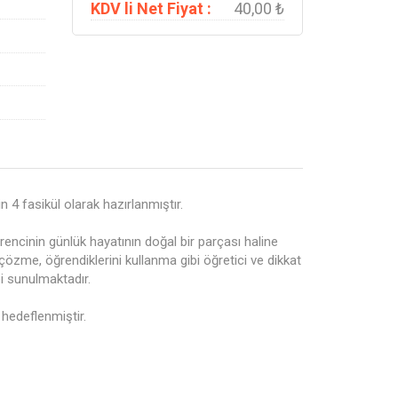
KDV li Net Fiyat :
40,00 ₺
 4 fasikül olarak hazırlanmıştır.
rencinin günlük hayatının doğal bir parçası haline
zme, öğrendiklerini kullanma gibi öğretici ve dikkat
cei sunulmaktadır.
 hedeflenmiştir.