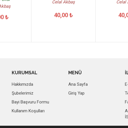
Celal Akbaş
Celal
 Akbaş
40,00 ₺
40,
00 ₺
KURUMSAL
MENÜ
İ
Hakkımızda
Ana Sayfa
E
Şubelerimiz
Giriş Yap
T
Bayi Başvuru Formu
F
Kullanım Koşulları
A
İ