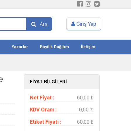
Giriş Yap
Ara
Yazarlar
Bayilik Dağıtım
İletişim
e
FİYAT BİLGİLERİ
Net Fiyat :
60,00 ₺
KDV Oranı :
0,00 %
Etiket Fiyatı :
60,00 ₺