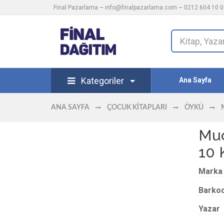
Final Pazarlama ~
info@finalpazarlama.com
~ 0212 604 10 00
Kategoriler
Ana Sayfa
ANA SAYFA
ÇOCUK KITAPLARI
ÖYKÜ
Muc
10 
Marka
Barko
Yazar