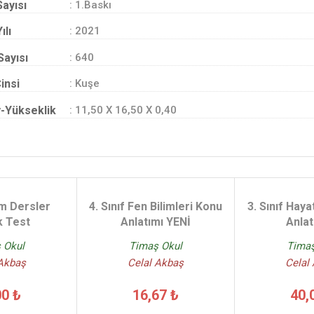
Sayısı
: 1.Baskı
ılı
: 2021
Sayısı
: 640
insi
: Kuşe
-Yükseklik
: 11,50 X 16,50 X 0,40
üm Dersler
4. Sınıf Fen Bilimleri Konu
3. Sınıf Haya
k Test
Anlatımı YENİ
Anlat
 Okul
Timaş Okul
Timaş
 Akbaş
Celal Akbaş
Celal
00 ₺
16,67 ₺
40,