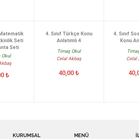
 Matematik
4. Sınıf Türkçe Konu
4. Sınıf Sos
kinlik Seti
Anlatımlı 4
Konu Anl
nta Seti
Timaş Okul
Timaş
 Okul
Celal Akbaş
Celal
 Akbaş
40,00 ₺
40,
00 ₺
KURUMSAL
MENÜ
İ