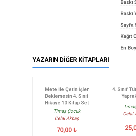
Baskı 
Baskı Y
Sayfa 
Kağıt C
En-Boy
YAZARIN DIĞER KITAPLARI
Mete İle Çetin İşler
4. Sınıf T
Beklemesin 4. Sınıf
Yapra
Hikaye 10 Kitap Set
Timaş
Timaş Çocuk
Celal
Celal Akbaş
25,
70,00 ₺