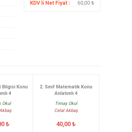
KDV li Net Fiyat :
60,00 ₺
t Bilgisi Konu
2. Sınıf Matematik Konu
ımlı 4
Anlatımlı 4
 Okul
Timaş Okul
 Akbaş
Celal Akbaş
00 ₺
40,00 ₺