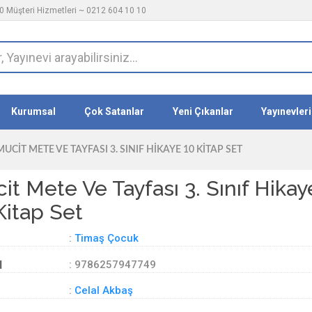
 Müşteri Hizmetleri ~ 0212 604 10 10
Kurumsal
Çok Satanlar
Yeni Çıkanlar
Yayınevleri
MUCIT METE VE TAYFASI 3. SINIF HIKAYE 10 KITAP SET
it Mete Ve Tayfası 3. Sınıf Hikay
Kitap Set
:
Timaş Çocuk
d
: 9786257947749
:
Celal Akbaş