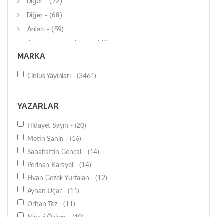
Diğer - (72)
Diğer - (68)
Anlatı - (59)
Araştırma-İnceleme - (41)
MARKA
İş Dünyası - (36)
Diğer - (33)
Cinius Yayınları - (3461)
Diğer - (26)
Diğer - (25)
YAZARLAR
Genel - (25)
Hidayet Sayın - (20)
Dil Eğitimi - (25)
Metin Şahin - (16)
Sağlıklı Yaşam - (25)
Sabahattin Gencal - (14)
Gezi Kitaplar - (23)
Perihan Karayel - (14)
İnceleme - (21)
Elvan Gezek Yurtalan - (12)
Araştırma-İnceleme - (20)
Ayhan Uçar - (11)
Eğitime Yardımcı - (20)
Orhan Tez - (11)
Diğer - (19)