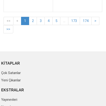
<<
<
1
2
3
4
5
...
173
174
>
>>
KİTAPLAR
Çok Satanlar
Yeni Çıkanlar
EKSTRALAR
Yayınevleri