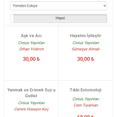
Işıl Ertören David - (6)
Mert Yalçınkaya - (6)
Mete Firidin - (6)
Hepsi
Şahin Ünal - (6)
Ziya Kayapınar - (6)
Aşk ve Acı
Hayatını İyileştir
Osman Aktaş - (6)
Cinius Yayınları
Cinius Yayınları
Orhan Yıldırım
Sümeyye Almalı
30,00 ₺
30,00 ₺
Yanmak ve Erimek Suz u
Tıbbi Entomoloji
Gudaz
Cinius Yayınları
Cinius Yayınları
Cem Turaman
Cemre Hüseyin Koç