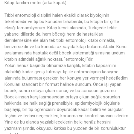
Kitap tanıtım metni (arka kapak):
Tıbbi entomoloji disiplini halen eksikli olarak biyolojinin
tekelindedir ve tıp bu konudan bihaberdir, bu kitapla bir çifte
eksiği tamamlıyorum. Kitap kendi alanında, Türkçede tektir,
yabancı dillerde de, hem böceği hem de hastalıkları
derinlemesine ele alan tek tıbbi entomoloji kitabı olmakla,
benzersizdir ve bu konuda az sayıda kitap bulunmaktadır. Konu
sıralamasında hastalık değil böcek sistematiği sırasına uydum,
kitabın adındaki ağırlık noktası, "entomoloji"dir.
Yolun henüz başında olmamıza karşılık, kitabın kapsamını
olabildiği kadar geniş tutmayı, tıp ile entomolojinin kesişme
alanında bulunması gereken her konuya yer vermeyi hedefledim.
Konuları standart bir format halinde sundum. Önce işi yapan
böcek, sonra ortaya çıkan sonuç ve bu sonucun çözümü.
Böcek-insan karşılaşmasından ortaya çıkan sağlık sorunları
hakkında ise halk sağlığı prensibiyle, epidemiyolojik ölçülerle
başlayıp, bir tıp öğrencisini doyuracak kadar belirti ve bulgular,
teşhis ve tedavi seçenekleri, korunma ve kontrol sırasını izledim.
Yine de bu alanda yazılabileceklerin belki henüz hepsini
yazmamışımdır, okuyucu katkısı bu yüzden de bir zorunluluktur