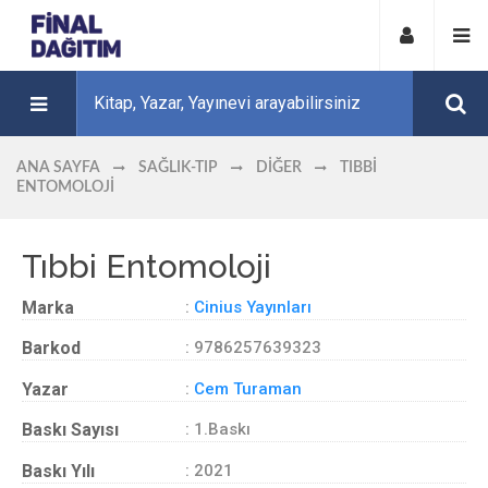
ANA SAYFA
SAĞLIK-TIP
DIĞER
TIBBI
ENTOMOLOJI
Tıbbi Entomoloji
Marka
:
Cinius Yayınları
Barkod
: 9786257639323
Yazar
:
Cem Turaman
Baskı Sayısı
: 1.Baskı
Baskı Yılı
: 2021