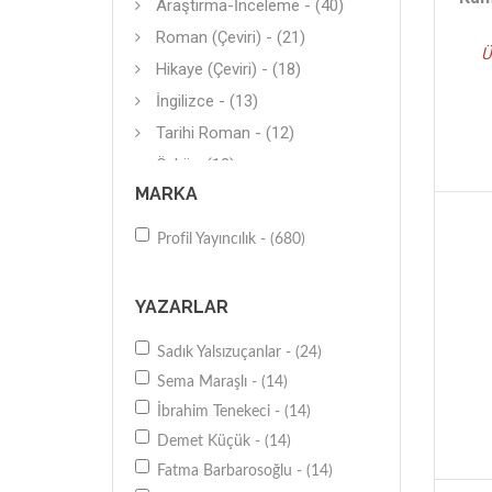
Araştırma-İnceleme - (40)
Roman (Çeviri) - (21)
Ü
Hikaye (Çeviri) - (18)
İngilizce - (13)
Tarihi Roman - (12)
Öykü - (12)
MARKA
Diğer - (12)
Hikaye - (12)
Profil Yayıncılık - (680)
Hikaye (Yerli) - (10)
Kişisel-Bireysel Gelişim - (9)
YAZARLAR
Araştırma-İnceleme - (9)
Sadık Yalsızuçanlar - (24)
Genel - (8)
Sema Maraşlı - (14)
Futbol - (8)
İbrahim Tenekeci - (14)
Öykü - (8)
Demet Küçük - (14)
İş Dünyası - (8)
Fatma Barbarosoğlu - (14)
Anı-Yaşam - (7)