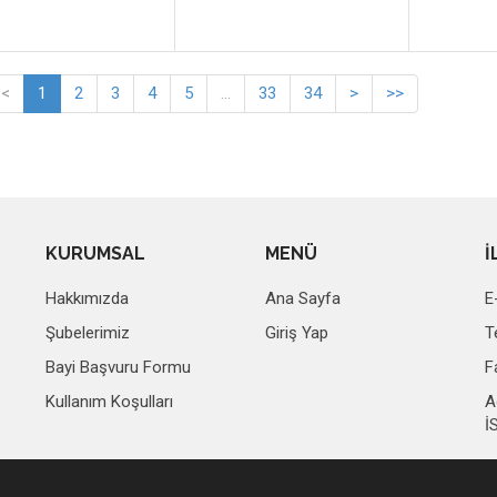
<
1
2
3
4
5
...
33
34
>
>>
KURUMSAL
MENÜ
İ
Hakkımızda
Ana Sayfa
E
Şubelerimiz
Giriş Yap
T
Bayi Başvuru Formu
F
Kullanım Koşulları
A
İ