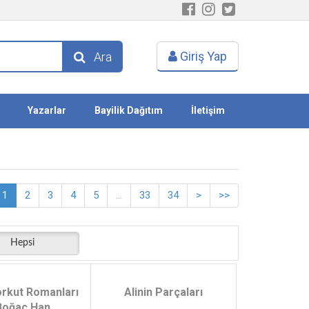
Giriş Yap
Ara
Yazarlar
Bayilik Dağıtım
İletişim
1
2
3
4
5
...
33
34
>
>>
Hepsi
rkut Romanları
Alinin Parçaları
Boğaç Han