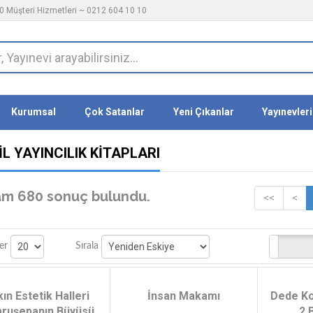
 Müşteri Hizmetleri ~ 0212 604 10 10
Kurumsal
Çok Satanlar
Yeni Çıkanlar
Yayınevleri
L YAYINCILIK KITAPLARI
am 680 sonuç bulundu.
<<
<
Stoktakiler
er
Sırala
ın Estetik Halleri
İnsan Makamı
Dede Ko
ruşepanın Büyüsü
2 