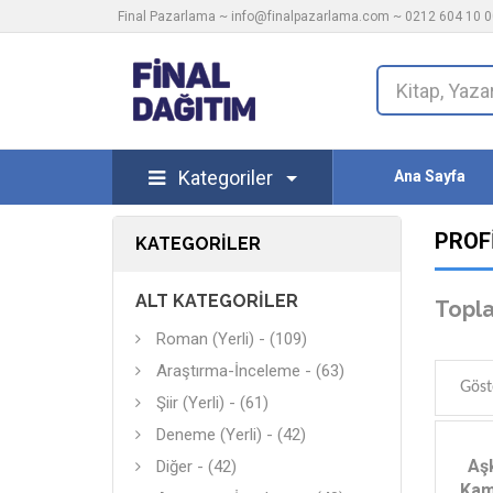
Final Pazarlama ~
info@finalpazarlama.com
~ 0212 604 10 00
Kategoriler
Ana Sayfa
PROFI
KATEGORILER
ALT KATEGORILER
Topl
Roman (Yerli) - (109)
Araştırma-İnceleme - (63)
Göst
Şiir (Yerli) - (61)
Deneme (Yerli) - (42)
Aşk
Diğer - (42)
Kam