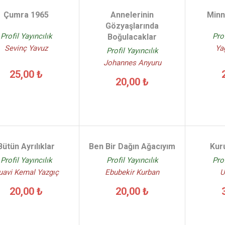
Çumra 1965
Annelerinin
Minn
Gözyaşlarında
Profil Yayıncılık
Prof
Boğulacaklar
Sevinç Yavuz
Ya
Profil Yayıncılık
Johannes Anyuru
25,00 ₺
20,00 ₺
Bütün Ayrılıklar
Ben Bir Dağın Ağacıyım
Kur
Profil Yayıncılık
Profil Yayıncılık
Prof
uavi Kemal Yazgıç
Ebubekir Kurban
U
20,00 ₺
20,00 ₺