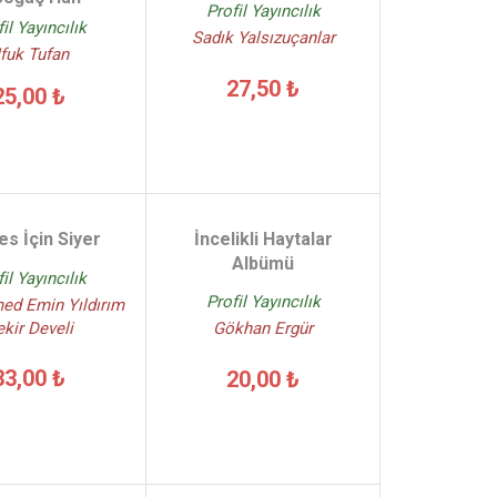
Profil Yayıncılık
il Yayıncılık
Sadık Yalsızuçanlar
fuk Tufan
27,50 ₺
25,00 ₺
s İçin Siyer
İncelikli Haytalar
Albümü
il Yayıncılık
Profil Yayıncılık
d Emin Yıldırım
kir Develi
Gökhan Ergür
33,00 ₺
20,00 ₺