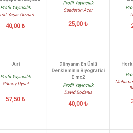
Profil Yayıncılık
Profil Yayıncılık
Prof
Saadettin Acar
mit Yaşar Gözüm
U
25,00 ₺
40,00 ₺
Jüri
Dünyanın En Ünlü
Herke
Denkleminin Biyografisi
Prof
Profil Yayıncılık
E mc2
Muhamme
Gürsoy Uysal
Profil Yayıncılık
Be
David Bodanis
57,50 ₺
40,00 ₺