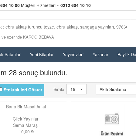
 604 10 00
Müşteri Hizmetleri ~
0212 604 10 10
L ve üzerinde KARGO BEDAVA
k Satanlar
Yeni Kitaplar
Yayınevleri
Yazarlar
Bayilik D
am 28 sonuç bulundu.
Sırala
15
Akıllı Sıralama
Stoktakileri Göster
Bana Bir Masal Anlat
Çilek Yayınları
Sema Maraşlı
10,00