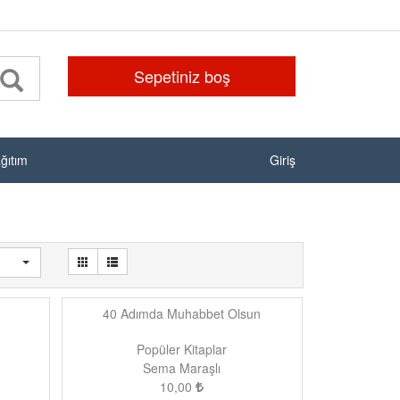
Sepetiniz boş
ağıtım
Giriş
40 Adımda Muhabbet Olsun
Popüler Kitaplar
Sema Maraşlı
10,00