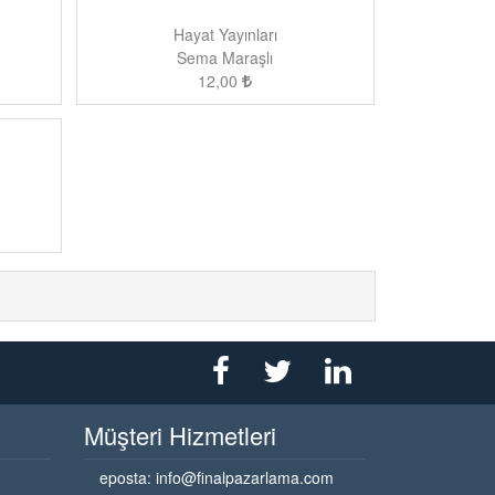
Hayat Yayınları
Sema Maraşlı
12,00
Müşteri Hizmetleri
eposta:
info@finalpazarlama.com