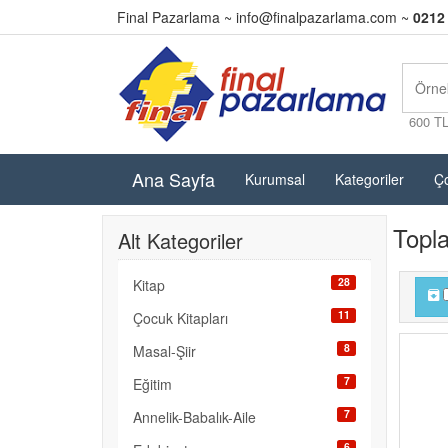
Final Pazarlama ~
info@finalpazarlama.com
~
0212
600 T
Ana Sayfa
Kurumsal
Kategoriler
Ço
Topl
Alt Kategoriler
28
Kitap
11
Çocuk Kitapları
8
Masal-Şiir
7
Eğitim
7
Annelik-Babalık-Aile
6