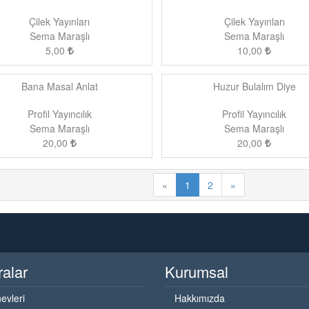
Çilek Yayınları
Çilek Yayınları
Sema Maraşlı
Sema Maraşlı
5,00
10,00
Bana Masal Anlat
Huzur Bulalım Diye
Profil Yayıncılık
Profil Yayıncılık
Sema Maraşlı
Sema Maraşlı
20,00
20,00
«
1
2
»
ralar
Kurumsal
evleri
Hakkımızda