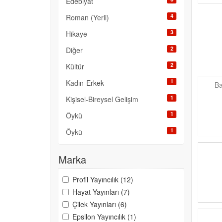
Edebiyat
4
Roman (Yerli)
3
Hikaye
2
Diğer
2
Kültür
1
Kadın-Erkek
Ba
1
Kişisel-Bireysel Gelişim
1
Öykü
1
Öykü
Marka
Profil Yayıncılık (12)
Hayat Yayınları (7)
Çilek Yayınları (6)
Epsilon Yayıncılık (1)