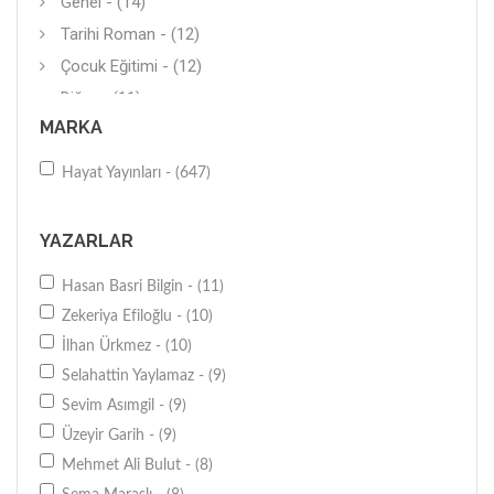
Genel - (14)
Tarihi Roman - (12)
Çocuk Eğitimi - (12)
Diğer - (11)
MARKA
Tasavvuf - (10)
Sağlıklı Yaşam - (10)
Hayat Yayınları - (647)
Diğer - (9)
Ev-Aile - (8)
YAZARLAR
Araştırma-İnceleme - (8)
Hasan Basri Bilgin - (11)
Öykü - (8)
Zekeriya Efiloğlu - (10)
Politika - (7)
İlhan Ürkmez - (10)
Deneme (Yerli) - (6)
Selahattin Yaylamaz - (9)
Genel - (6)
Sevim Asımgil - (9)
Araştırma-İnceleme - (5)
Üzeyir Garih - (9)
Diğer - (5)
Mehmet Ali Bulut - (8)
Hikaye (Yerli) - (5)