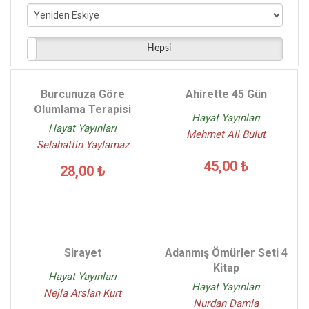
Murat Akan - (4)
Saliha Erdim - (4)
Recep Bozlağan - (4)
Hepsi
Efkan Yeşildağ - (4)
Yusuf Güldür - (4)
Burcunuza Göre
Ahirette 45 Gün
Erdinç Güllü - (4)
Olumlama Terapisi
Hayat Yayınları
Hayat Yayınları
Mehmet Ali Bulut
Selahattin Yaylamaz
45,00 ₺
28,00 ₺
Sirayet
Adanmış Ömürler Seti 4
Kitap
Hayat Yayınları
Hayat Yayınları
Nejla Arslan Kurt
Nurdan Damla