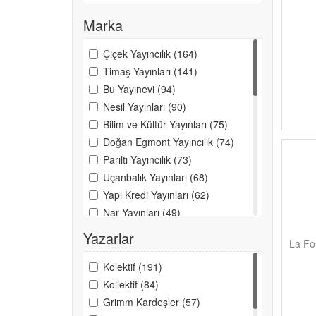
Marka
Çiçek Yayıncılık (164)
Timaş Yayınları (141)
Bu Yayınevi (94)
Nesil Yayınları (90)
Bilim ve Kültür Yayınları (75)
Doğan Egmont Yayıncılık (74)
Parıltı Yayıncılık (73)
Uçanbalık Yayınları (68)
Yapı Kredi Yayınları (62)
Nar Yayınları (49)
Çilek Yayınları (48)
Yazarlar
La Fon
Can Sanat Yayınları (47)
Net Yayıncılık (45)
Kolektif (191)
Beyaz Balina Yayınları (44)
Kollektif (84)
Damla Yayınevi (43)
Grimm Kardeşler (57)