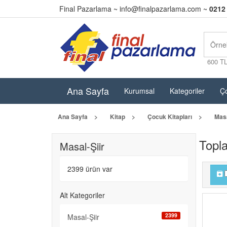
Final Pazarlama ~
info@finalpazarlama.com
~
0212
600 T
Ana Sayfa
Kurumsal
Kategoriler
Ço
Ana Sayfa
Kitap
Çocuk Kitapları
Masa
Topl
Masal-Şiir
2399 ürün var
Alt Kategoriler
2399
Masal-Şiir