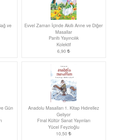
Bağ ve
Evvel Zaman İçinde Akıllı Anne ve Diğer
Masallar
Parıltı Yayıncılık
Kolektif
6,90
 ve Gün
Anadolu Masalları 1. Kitap Hıdırellez
Geliyor
ı
Final Kültür Sanat Yayınları
Yücel Feyzioğlu
10,50