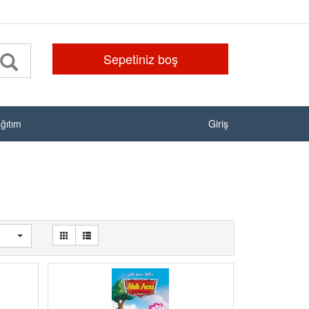
Sepetiniz boş
ağıtım
Giriş