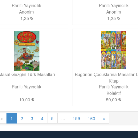
Parıltı Yayıncılık
Parıltı Yayıncılık
Anonim
Anonim
1,25
1,25
Masal Gezgini Türk Masalları
Bugünün Çocuklarına Masallar D
Kitap
Parıltı Yayıncılık
Parıltı Yayıncılık
Kolektif
10,00
50,00
«
1
2
3
4
5
...
159
160
»