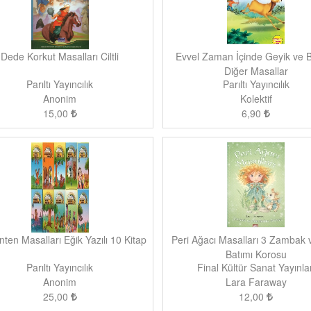
Dede Korkut Masalları Ciltli
Evvel Zaman İçinde Geyik ve 
Diğer Masallar
Parıltı Yayıncılık
Parıltı Yayıncılık
Anonim
Kolektif
15,00
6,90
ten Masalları Eğik Yazılı 10 Kitap
Peri Ağacı Masalları 3 Zambak
Batımı Korosu
Parıltı Yayıncılık
Final Kültür Sanat Yayınlar
Anonim
Lara Faraway
25,00
12,00