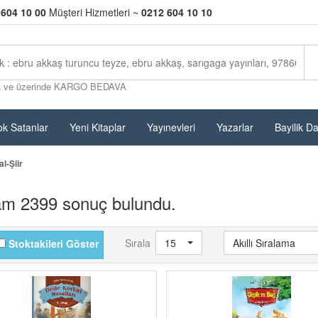
 604 10 00
Müşteri Hizmetleri ~
0212 604 10 10
L ve üzerinde KARGO BEDAVA
k Satanlar
Yeni Kitaplar
Yayınevleri
Yazarlar
Bayilik D
l-Şiir
am 2399 sonuç bulundu.
Sırala
15
Akıllı Sıralama
Stoktakileri Göster