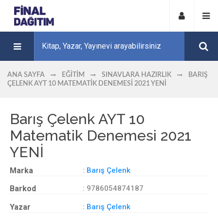
ANA SAYFA
EĞITIM
SINAVLARA HAZIRLIK
BARIŞ
ÇELENK AYT 10 MATEMATIK DENEMESI 2021 YENİ
Barış Çelenk AYT 10
Matematik Denemesi 2021
YENİ
Marka
:
Barış Çelenk
Barkod
: 9786054874187
Yazar
:
Barış Çelenk