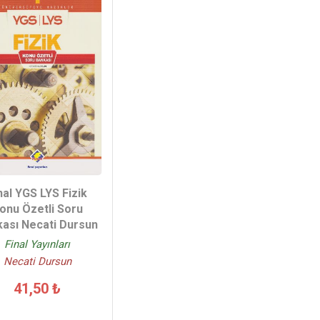
nal YGS LYS Fizik
onu Özetli Soru
ası Necati Dursun
Final Yayınları
Necati Dursun
41,50 ₺