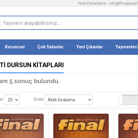
Final Pazarlama ~
info@finalpaza
Kurumsal
Çok Satanlar
Yeni Çıkanlar
Yayınevleri
TI DURSUN KITAPLARI
am 5 sonuç bulundu.
Stoktakiler
er
Sırala