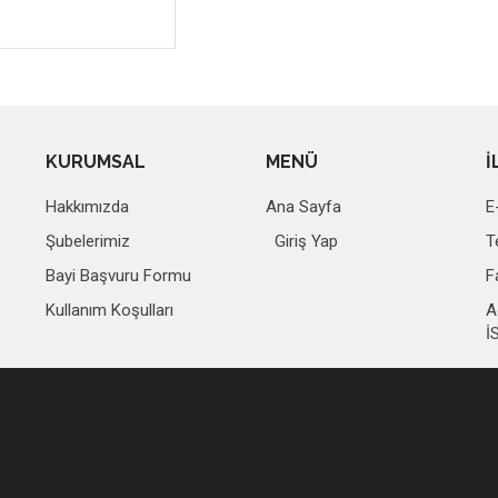
KURUMSAL
MENÜ
İ
Hakkımızda
Ana Sayfa
E
Şubelerimiz
Giriş Yap
T
Bayi Başvuru Formu
F
Kullanım Koşulları
A
İ