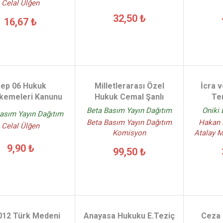
Celal Ülğen
32,50 ₺
16,67 ₺
ep 06 Hukuk
Milletlerarası Özel
İcra 
kemeleri Kanunu
Hukuk Cemal Şanlı
Tem
Beta Basım Yayın Dağıtım
Oniki 
asım Yayın Dağıtım
Beta Basım Yayın Dağıtım
Hakan 
Celal Ülğen
Komisyon
Atalay 
9,90 ₺
99,50 ₺
012 Türk Medeni
Anayasa Hukuku E.Teziç
Ceza 