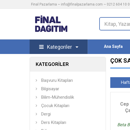
Final Pazarlama ~
info@finalpazarlama.com
~ 0212 604 10 00
Kategoriler
Ana Sayfa
ÇOK S
KATEGORİLER
Başvuru Kitapları
Haft
Bilgisayar
Bilim-Mühendislik
Cep 
Çocuk Kitapları
Ça
Dergi
Ders Kitapları
Beta B