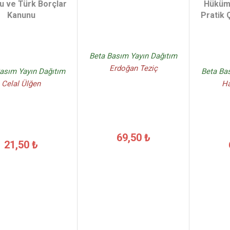
u ve Türk Borçlar
Hüküm
Kanunu
Pratik 
Beta Basım Yayın Dağıtım
Erdoğan Teziç
asım Yayın Dağıtım
Beta Ba
Celal Ülğen
Ha
69,50 ₺
21,50 ₺