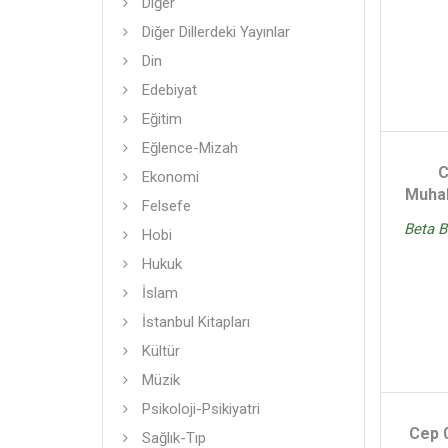
Diğer
Diğer Dillerdeki Yayınlar
Din
Edebiyat
Eğitim
Eğlence-Mizah
C
Ekonomi
Muha
Felsefe
Beta B
Hobi
Hukuk
İslam
İstanbul Kitapları
Kültür
Müzik
Psikoloji-Psikiyatri
Cep 
Sağlık-Tıp