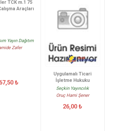
ler TCK m.1 75
Çalışma Araçları
sım Yayın Dağıtım
mide Zafer
Uygulamalı Ticari
İşletme Hukuku
67,50 ₺
Seçkin Yayıncılık
Oruç Hami Şener
26,00 ₺