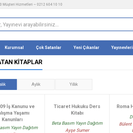
 Müşteri Hizmetleri ~ 0212 604 10 10
Kurumsal
Çok Satanlar
Yeni Çıkanlar
Yayınevleri
ATAN KITAPLAR
alık
Aylık
Yıllık
09 İş Kanunu ve
Ticaret Hukuku Ders
Roma H
lışma Yaşamı
Kitabı
D
Kanunları
Beta Basım Yayın Dağıtım
Bülent
asım Yayın Dağıtım
Ayşe Sumer