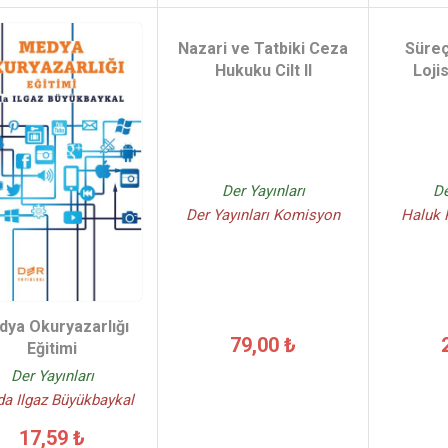
Nazari ve Tatbiki Ceza
Süreç
Hukuku Cilt II
Loji
Der Yayınları
De
Der Yayınları Komisyon
Haluk R
ya Okuryazarlığı
79,00 ₺
Eğitimi
Der Yayınları
a Ilgaz Büyükbaykal
17,59 ₺