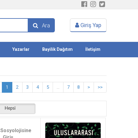
Giriş Yap
Ara
Yazarlar
Bayilik Dağıtım
İletişim
1
2
3
4
5
...
7
8
>
>>
Hepsi
Sosyolojisine
Giriş