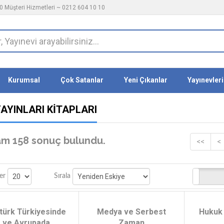
 Müşteri Hizmetleri ~ 0212 604 10 10
Kurumsal
Çok Satanlar
Yeni Çıkanlar
Yayınevleri
YAYINLARI KITAPLARI
m 158 sonuç bulundu.
<<
<
Stoktakiler
er
Sırala
türk Türkiyesinde
Medya ve Serbest
Hukuk 
ve Avrupada
Zaman