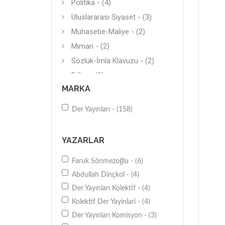
Politika - (4)
Uluslararası Siyaset - (3)
Muhasebe-Maliye - (2)
Mimari - (2)
Sözlük-İmla Klavuzu - (2)
Diğer - (2)
MARKA
İş Dünyası - (2)
Araştırma-İnceleme - (2)
Der Yayınları - (158)
Diğer - (2)
Diğer - (2)
YAZARLAR
Alevilik-Bektaşilik - (2)
Faruk Sönmezoğlu - (6)
Diğer - (2)
Abdullah Dinçkol - (4)
Ders Kitapları - (2)
Der Yayınları Kolektif - (4)
Diğer - (2)
Kolektif Der Yayinlari - (4)
Diğer - (1)
Der Yayınları Komisyon - (3)
Diğer - (1)