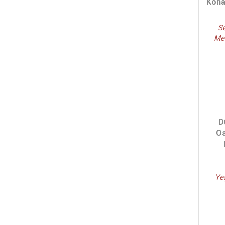
Kona
Se
Me
D
Os
Ye