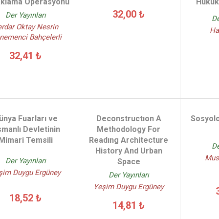
klama Operasyonu
Hukuki
32,00 ₺
Der Yayınları
De
rdar Oktay Nesrin
Ha
nemenci Bahçelerli
32,41 ₺
ünya Fuarları ve
Deconstructıon A
Sosyolo
manlı Devletinin
Methodology For
Mimari Temsili
Readıng Architecture
De
History And Urban
Must
Der Yayınları
Space
şim Duygu Ergüney
Der Yayınları
Yeşim Duygu Ergüney
18,52 ₺
14,81 ₺