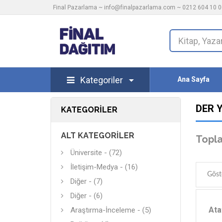
Final Pazarlama ~
info@finalpazarlama.com
~ 0212 604 10 00
Kategoriler
Ana Sayfa
DER 
KATEGORILER
ALT KATEGORILER
Topla
Üniversite - (72)
İletişim-Medya - (16)
Göst
Diğer - (7)
Diğer - (6)
Ata
Araştırma-İnceleme - (5)