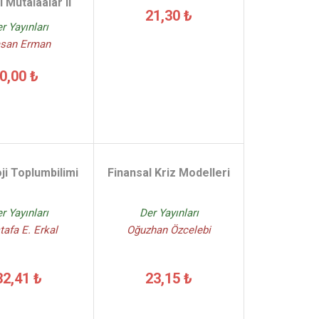
 Mütalaalar II
21,30 ₺
r Yayınları
san Erman
0,00 ₺
ji Toplumbilimi
Finansal Kriz Modelleri
r Yayınları
Der Yayınları
afa E. Erkal
Oğuzhan Özcelebi
32,41 ₺
23,15 ₺