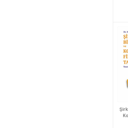
Ali Rıza Büyükuslu - (1)
Serdar Oktay Nesrin
Menemenci Bahçelerli - (1)
Serdar Oktay - (1)
Sevinç Koçak - (1)
Oğuzhan Özcelebi - (1)
Mehmet Akif İçke Ertuğrul İ.
Kızılkaya - (1)
Faruk Bilir - (1)
Hamza Ateş Mücahit Bıyıkoğlu -
(1)
Şirk
Ko