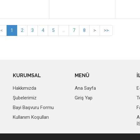
<
1
2
3
4
5
...
7
8
>
>>
KURUMSAL
MENÜ
İ
Hakkımızda
Ana Sayfa
E
Şubelerimiz
Giriş Yap
T
Bayi Başvuru Formu
F
Kullanım Koşulları
A
İ