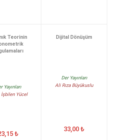
nık Teorinin
Dijital Dönüşüm
onometrik
gulamaları
Der Yayınları
Ali Rıza Büyükuslu
r Yayınları
 İşbilen Yücel
33,00 ₺
23,15 ₺