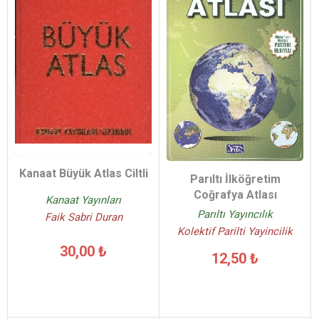
Kanaat Büyük Atlas Ciltli
Parıltı İlköğretim
Coğrafya Atlası
Kanaat Yayınları
Parıltı Yayıncılık
Faik Sabri Duran
Kolektif Parilti Yayincilik
30,00 ₺
12,50 ₺