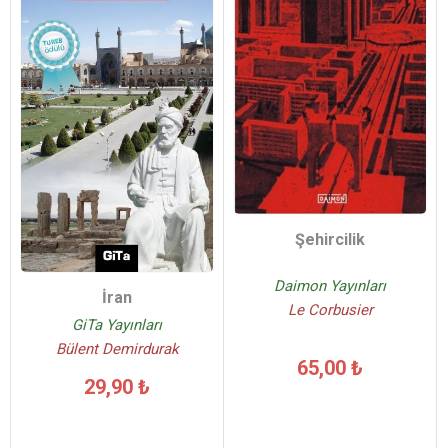
Şehircilik
Daimon Yayınları
İran
Le Corbusier
GiTa Yayınları
Bülent Demirdurak
65,00 ₺
29,90 ₺