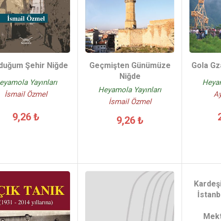
duğum Şehir Niğde
Geçmişten Günümüze
Gola Gza
Niğde
eyamola Yayınları
Heyam
Heyamola Yayınları
İsmail Özmel
Ay
İsmail Özmel
9,26 ₺
9,26 ₺
Kardeşi
İstanb
Mekt