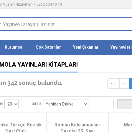
 Müşteri Hizmetleri ~ 0212 604 10 10
Kurumsal
Çok Satanlar
Yeni Çıkanlar
Yayınevleri
MOLA YAYINLARI KITAPLARI
m 342 sonuç bulundu.
<<
<
Stoktakiler
er
Sırala
ika Türkçe Sözlük
Roman Kahramanları
Mar
Deri Ciltli
Dergisi 35. Sayı