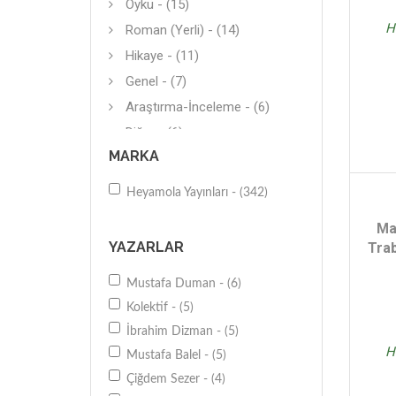
Öykü - (15)
H
Roman (Yerli) - (14)
Hikaye - (11)
Genel - (7)
Araştırma-İnceleme - (6)
Diğer - (6)
MARKA
Diğer - (6)
Deneme (Yerli) - (5)
Heyamola Yayınları - (342)
Diğer - (5)
Ma
Seyahatname - (4)
YAZARLAR
Tra
Diğer - (3)
Mustafa Duman - (6)
Şiir (Yerli) - (3)
Kolektif - (5)
Biyografi-Otobiyografi - (3)
İbrahim Dizman - (5)
Diğer - (3)
H
Mustafa Balel - (5)
Hikaye (Çeviri) - (2)
Çiğdem Sezer - (4)
Tarihi Roman - (2)