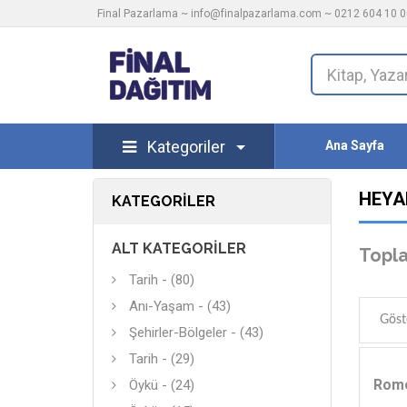
Final Pazarlama ~
info@finalpazarlama.com
~ 0212 604 10 00
Kategoriler
Ana Sayfa
HEYA
KATEGORILER
ALT KATEGORILER
Topla
Tarih - (80)
Anı-Yaşam - (43)
Göst
Şehirler-Bölgeler - (43)
Tarih - (29)
Rome
Öykü - (24)