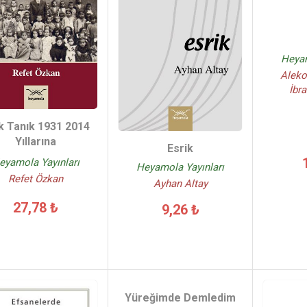
Heyam
Aleko
İbr
k Tanık 1931 2014
Yıllarına
Esrik
eyamola Yayınları
Heyamola Yayınları
Refet Özkan
Ayhan Altay
27,78 ₺
9,26 ₺
Yüreğimde Demledim