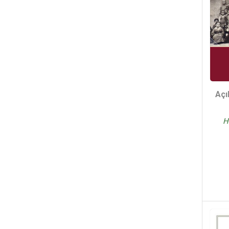
Açı
H