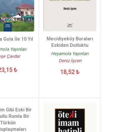
Mecidiyeköy Buraları
 Gola İle 10 Yıl
Eskiden Dutluktu
ola Yayınları
Heyamola Yayınları
şe Çavdar
Deniz İşcen
23,15 ₺
18,52 ₺
m Gibi Eski Bir
ullu Rumla Bir
Türkün
uplaşmaları