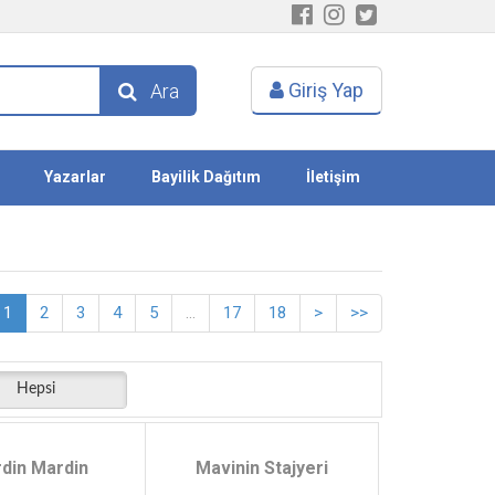
Giriş Yap
Ara
Yazarlar
Bayilik Dağıtım
İletişim
1
2
3
4
5
...
17
18
>
>>
Hepsi
din Mardin
Mavinin Stajyeri