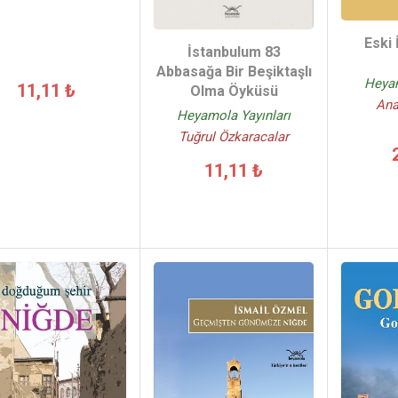
Eski 
İstanbulum 83
Abbasağa Bir Beşiktaşlı
Heyam
11,11 ₺
Olma Öyküsü
Ana
Heyamola Yayınları
Tuğrul Özkaracalar
11,11 ₺