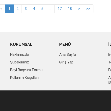
<
1
2
3
4
5
...
17
18
>
>>
KURUMSAL
MENÜ
İ
Hakkımızda
Ana Sayfa
E
Şubelerimiz
Giriş Yap
T
Bayi Başvuru Formu
F
Kullanım Koşulları
A
İ