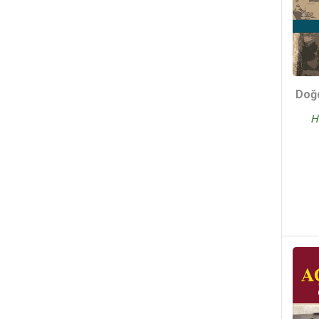
Feridun Andaç - (2)
Ludmila Denisenko - (2)
Nedret Gürcan - (2)
Hidayet Karakuş - (2)
Refik Durbaş - (2)
Doğ
Rozerin Doğan - (2)
H
Ömer Aşan - (2)
Adnan Özyalçıner - (2)