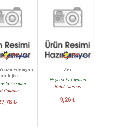
Yunan Edebiyatı
Zer
ntolojisi
Heyamola Yayınları
ola Yayınları
Betül Tariman
ri Çokona
9,26 ₺
27,78 ₺