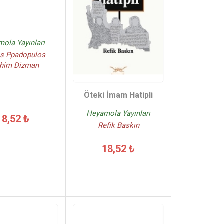
ola Yayınları
s Ppadopulos
ahim Dizman
Öteki İmam Hatipli
Heyamola Yayınları
18,52 ₺
Refik Baskın
18,52 ₺