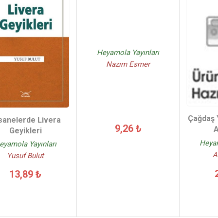
Heyamola Yayınları
Nazım Esmer
Çağdaş 
sanelerde Livera
9,26 ₺
A
Geyikleri
Heyam
eyamola Yayınları
A
Yusuf Bulut
13,89 ₺