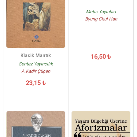
Metis Yayınları
Byung Chul Han
Klasik Mantık
16,50 ₺
Sentez Yayıncılık
A.Kadir Çüçen
23,15 ₺