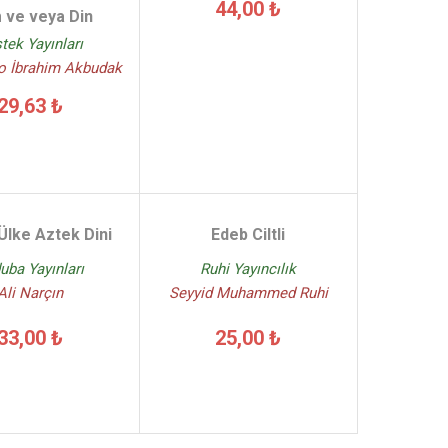
44,00 ₺
m ve veya Din
tek Yayınları
o İbrahim Akbudak
29,63 ₺
Ülke Aztek Dini
Edeb Ciltli
uba Yayınları
Ruhi Yayıncılık
Ali Narçın
Seyyid Muhammed Ruhi
33,00 ₺
25,00 ₺