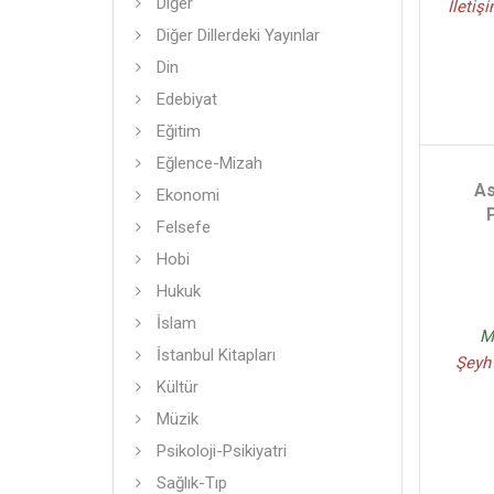
Diğer
Iletiş
Diğer Dillerdeki Yayınlar
Din
Edebiyat
Eğitim
Eğlence-Mizah
As
Ekonomi
Felsefe
Hobi
Hukuk
İslam
Ma
İstanbul Kitapları
Şeyh 
Kültür
Müzik
Psikoloji-Psikiyatri
Sağlık-Tıp