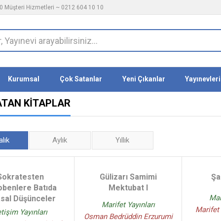
 Müşteri Hizmetleri ~ 0212 604 10 10
Kurumsal
Çok Satanlar
Yeni Çıkanlar
Yayınevleri
ATAN KITAPLAR
alık
Aylık
Yıllık
Sokratesten
Gülizarı Samimi
Şa
obenlere Batıda
Mektubat I
Mar
asal Düşünceler
Marifet Yayınları
Marifet 
etişim Yayınları
Osman Bedrüddin Erzurumi