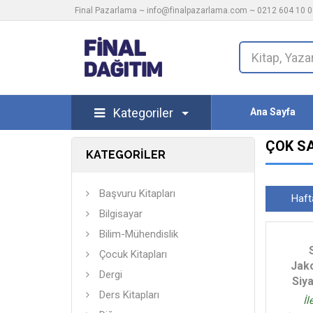
Final Pazarlama ~
info@finalpazarlama.com
~ 0212 604 10 00
Kategoriler
Ana Sayfa
ÇOK S
KATEGORİLER
Başvuru Kitapları
Haft
Bilgisayar
Bilim-Mühendislik
Çocuk Kitapları
Jak
Dergi
Siy
Ders Kitapları
İl