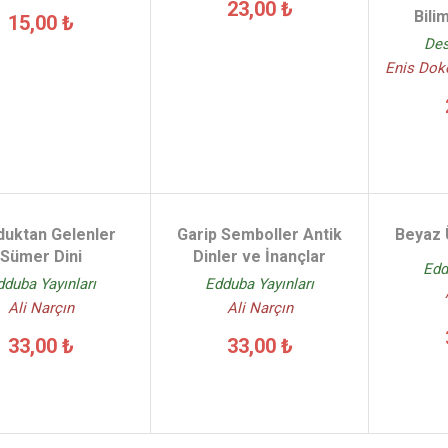
23,00 ₺
Bili
15,00 ₺
Des
Enis Dok
uktan Gelenler
Garip Semboller Antik
Beyaz 
Sümer Dini
Dinler ve İnançlar
Edd
dduba Yayınları
Edduba Yayınları
Ali Narçın
Ali Narçın
33,00 ₺
33,00 ₺