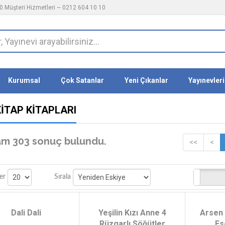
 Müşteri Hizmetleri ~ 0212 604 10 10
Kurumsal
Çok Satanlar
Yeni Çıkanlar
Yayınevleri
KITAP KITAPLARI
m 303 sonuç bulundu.
<<
<
Stoktakiler
er
Sırala
Dali Dali
Yeşilin Kızı Anne 4
Arsen
Rüzgarlı Söğütler
Ese