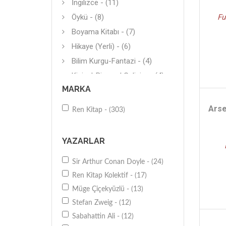
İngilizce - (11)
Öykü - (8)
Fu
Boyama Kitabı - (7)
Hikaye (Yerli) - (6)
Bilim Kurgu-Fantazi - (4)
Kişisel-Bireysel Gelişim - (4)
MARKA
Diğer - (4)
Boyama (Büyükler İçin) - (4)
Arse
Ren Kitap - (303)
Diğer - (3)
Gerilim - (3)
YAZARLAR
Roman-Çizgi Roman - (3)
Sir Arthur Conan Doyle - (24)
Referans Kitapları - (3)
Ren Kitap Kolektif - (17)
Hikaye (Çeviri) - (2)
Müge Çiçekyüzlü - (13)
Genel - (2)
Stefan Zweig - (12)
Tiyatro - (2)
Sabahattin Ali - (12)
Çocuk Eğitimi - (2)