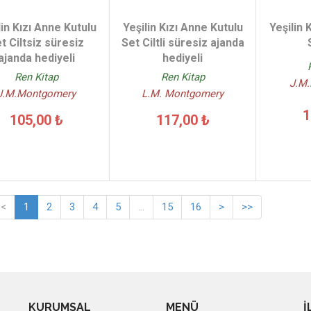
lin Kızı Anne Kutulu
Yeşilin Kızı Anne Kutulu
Yeşilin 
t Ciltsiz süresiz
Set Ciltli süresiz ajanda
ajanda hediyeli
hediyeli
Ren Kitap
Ren Kitap
J.M
J.M.Montgomery
L.M. Montgomery
1
105,00 ₺
117,00 ₺
<
1
2
3
4
5
...
15
16
>
>>
KURUMSAL
MENÜ
İ