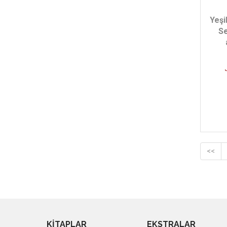
Jack London - (3)
Yeşi
Edgar Allan Poe - (3)
Se
H. G. Wells - (3)
Namık Kemal - (3)
Mustafa Kemal Atatürk - (3)
George Orwell - (2)
Tolstoy - (2)
Moliere - (2)
Bilge Umut Erdem - (2)
<<
KİTAPLAR
EKSTRALAR