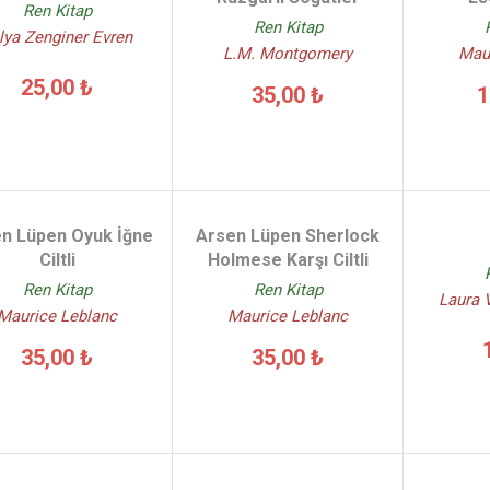
Ren Kitap
Ren Kitap
lya Zenginer Evren
L.M. Montgomery
Mau
25,00 ₺
35,00 ₺
1
n Lüpen Oyuk İğne
Arsen Lüpen Sherlock
Ciltli
Holmese Karşı Ciltli
Ren Kitap
Ren Kitap
Laura 
Maurice Leblanc
Maurice Leblanc
35,00 ₺
35,00 ₺