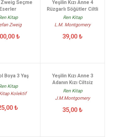
 Zweig Seçme
Yeşilin Kızı Anne 4
Eserler
Rüzgarlı Söğütler Ciltli
Ren Kitap
Ren Kitap
efan Zweig
L.M. Montgomery
00,00 ₺
39,00 ₺
ol Boya 3 Yaş
Yeşilin Kızı Anne 3
Adanın Kızı Ciltsiz
Ren Kitap
Ren Kitap
itap Kolektif
J.M.Montgomery
25,00 ₺
35,00 ₺