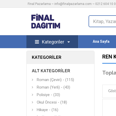
Final Pazarlama ~
info@finalpazarlama.com
~ 0212 604 10 00
Kategoriler
Ana Sayfa
REN 
KATEGORILER
ALT KATEGORILER
Topla
Roman (Çeviri) - (115)
Roman (Yerli) - (43)
Göst
Polisiye - (33)
Okul Öncesi - (18)
Hikaye - (16)