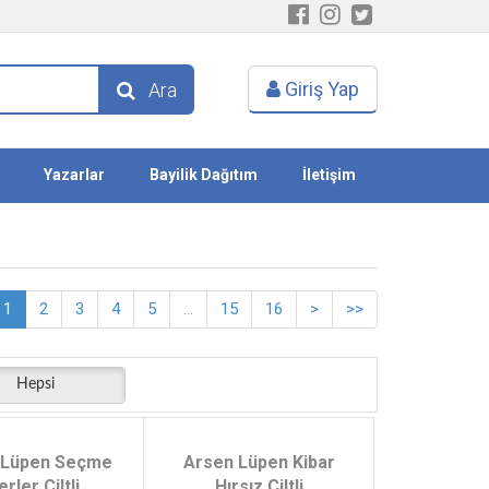
Giriş Yap
Ara
Yazarlar
Bayilik Dağıtım
İletişim
1
2
3
4
5
...
15
16
>
>>
Hepsi
 Lüpen Seçme
Arsen Lüpen Kibar
rler Ciltli
Hırsız Ciltli