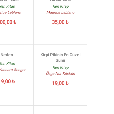
Ren Kitap
Ren Kitap
rice Leblanc
Maurice Leblanc
00,00 ₺
35,00 ₺
Neden
Kirpi Pikinin En Güzel
Günü
Ren Kitap
Ren Kitap
Vaccaro Seeger
Özge Nur Küskün
19,00 ₺
19,00 ₺