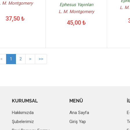
Ephe
. M. Montgomery
Ephesus Yayınları
L. M
L. M. Montgomery
37,50 ₺
45,00 ₺
<
1
2
>
>>
KURUMSAL
MENÜ
İ
Hakkımızda
Ana Sayfa
E
Şubelerimiz
Giriş Yap
T