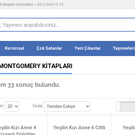
 Müşteri Hizmetleri ~ 0212 604 10 10
Kurumsal
Çok Satanlar
Yeni Çıkanlar
Yayınevleri
. MONTGOMERY KITAPLARI
m 33 sonuç bulundu.
Stoktakiler
er
Sırala
şilin Kızı Anne 4
Yeşilin Kızı Anne 6 Ciltli
Yeşil
üzgarlı Söğütler