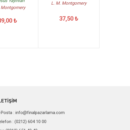
sus Yayınları
L. M. Montgomery
. Montgomery
37,50 ₺
39,00 ₺
LETİŞİM
-Posta :
info@finalpazarlama.com
elefon : (0212) 604 10 00