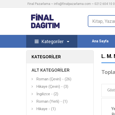
Final Pazarlama ~
info@finalpazarlama.com
~ 0212 604 10 00
Kategoriler
Ana Sayfa
L. M
KATEGORILER
ALT KATEGORILER
Topla
Roman (Çeviri) - (26)
Hikaye (Çeviri) - (3)
Göst
İngilizce - (2)
Roman (Yerli) - (1)
Ye
Hikaye - (1)
R