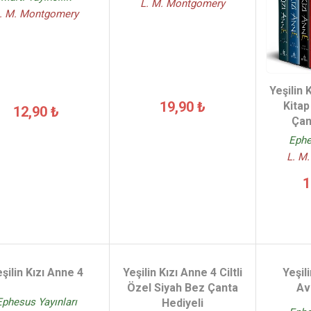
L. M. Montgomery
. M. Montgomery
Yeşilin K
19,90 ₺
Kitap
12,90 ₺
Çan
Ephe
L. M
1
şilin Kızı Anne 4
Yeşilin Kızı Anne 4 Ciltli
Yeşil
Özel Siyah Bez Çanta
Av
Ephesus Yayınları
Hediyeli