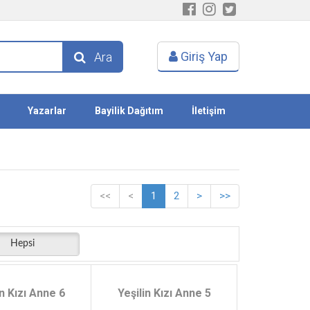
Giriş Yap
Ara
Yazarlar
Bayilik Dağıtım
İletişim
<<
<
1
2
>
>>
Hepsi
in Kızı Anne 6
Yeşilin Kızı Anne 5