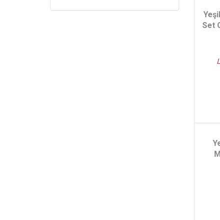
Yeşi
Set C
Ye
M