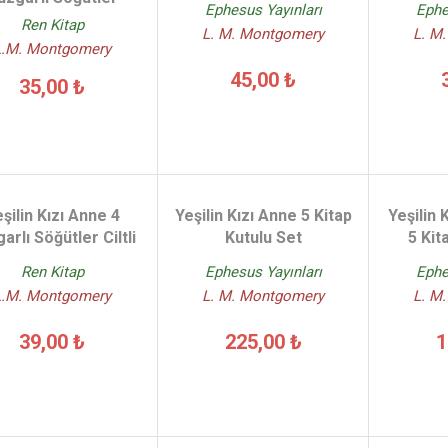
Ephesus Yayınları
Ephe
Ren Kitap
L. M. Montgomery
L. M
L.M. Montgomery
45,00 ₺
35,00 ₺
şilin Kızı Anne 4
Yeşilin Kızı Anne 5 Kitap
Yeşilin 
arlı Söğütler Ciltli
Kutulu Set
5 Kit
Ren Kitap
Ephesus Yayınları
Ephe
L.M. Montgomery
L. M. Montgomery
L. M
39,00 ₺
225,00 ₺
1