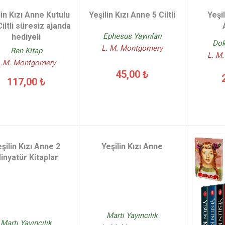
lin Kızı Anne Kutulu
Yeşilin Kızı Anne 5 Ciltli
Yeşi
iltli süresiz ajanda
Ephesus Yayınları
hediyeli
Dok
L. M. Montgomery
Ren Kitap
L. M
L.M. Montgomery
45,00 ₺
117,00 ₺
şilin Kızı Anne 2
Yeşilin Kızı Anne
inyatür Kitaplar
Martı Yayıncılık
Martı Yayıncılık