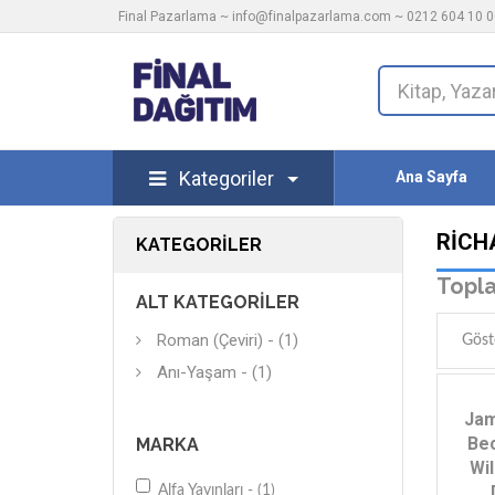
Final Pazarlama ~
info@finalpazarlama.com
~ 0212 604 10 00
Kategoriler
Ana Sayfa
RICH
KATEGORILER
Topla
ALT KATEGORILER
Roman (Çeviri) - (1)
Göst
Anı-Yaşam - (1)
Jam
Bec
MARKA
Wil
Alfa Yayınları - (1)