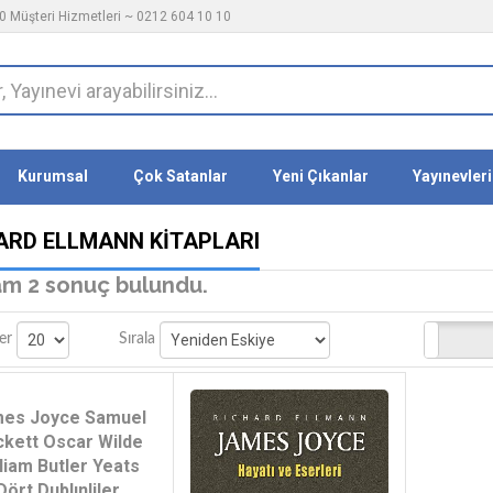
 Müşteri Hizmetleri ~ 0212 604 10 10
Kurumsal
Çok Satanlar
Yeni Çıkanlar
Yayınevleri
ARD ELLMANN KITAPLARI
m 2 sonuç bulundu.
Stoktakiler
er
Sırala
es Joyce Samuel
kett Oscar Wilde
liam Butler Yeats
Dört Dublınliler