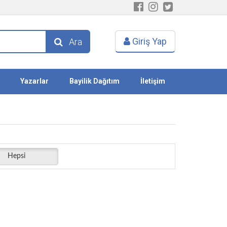
Giriş Yap
Ara
Yazarlar
Bayilik Dağıtım
İletişim
Hepsi