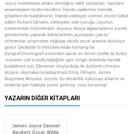
Joyce metinlerinin anlam derinliğine vâkıf olunamaz. Satırların
arasındayken birden kendinizi İrlanda vadilerinin melodik
gölgelerinde bulabilirsiniz. İrlanda edebiyatı üzerine otorite kabul
edilen Richard Ellmann, edebiyatın zeki çocuğu Joyceun
eserlerindeki bölümlerden Joyceun dünya algılamalarına sürekli
göndermeler yaparak âdeta birbirini açımlayan çapraz
referanslar oluşmasını sağlayıp okurla yazar arasına dürüstçe
giriyor. Denilebilir ki elinizdeki kitabı herhangi bir
biyografi/monografi eserinden ayıran en temel özellik de budur:
Joycenin çok boyutlu kişiliğinin aynı zengin anlatımla karşılık
bulabilmesi için, Ellmannın oluşturduğu iki düzlemli referans
dizgesi, okumaları kolaylaştırıyor.Özce, Ellmann, James
Augustine Aloysius Joyceu, bu eksantrik öykücüyü anlama ve
anlatma işini hakkıyla yerine getirmiş: zoru becermiş!
YAZARIN DIĞER KITAPLARI
James Joyce Samuel
Beckett Oscar Wilde