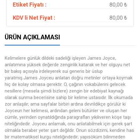
Etiket Fiyatı :
80,00 ₺
KDV li Net Fiyat :
80,00 ₺
ÜRÜN AÇIKLAMASI
Kelimelere günlük dildeki sadeliği işleyen James Joyce,
anlatımına yüksek değerde zenginlik katarak ve her olguyu net
bir bakış açısıyla irdeleyerek sui generis bir üslup
yaratmış.James Joyceu anlatan doğru metinler ortaya koymak
hiç de kolay olmasa gerektir. O, çağının vokabülerini gelecek
nesillere (mesela şimdi bizlere) zengin bir edebiyat kaynağı
olarak sunma becerisine sahip bir kelime ustasıdır. İlk okumada
zor anlaşılır; ama sayfalar birbiri ardına devrildikçe görülür ki
Joyceun her kelimesi, ardından geleni bütünler ve oluşan her
cümle, yerinden oynatıldığında paragrafları yıkılıveren köşe taşı
niteliğindedir. Joyceu anlamak, onu anlatabilmek için gerek şart
olmakla beraber yeter şart değildir. Onun sözdizimi, kendine has
bir matematiksel kurgu niteliğindedir; yapısöküm bilinmeden