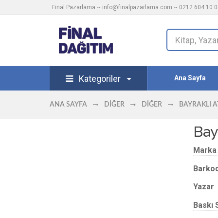
Final Pazarlama ~
info@finalpazarlama.com
~ 0212 604 10 00
Kategoriler
Ana Sayfa
ANA SAYFA
DIĞER
DIĞER
BAYRAKLI A
Bay
Marka
Barko
Yazar
Baskı 