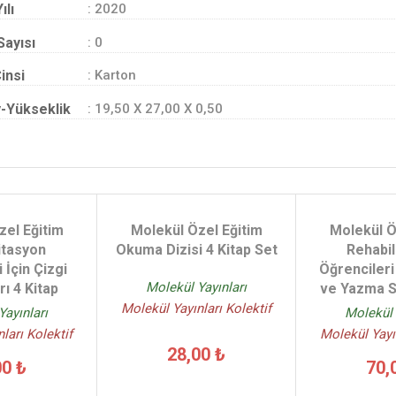
ılı
: 2020
Sayısı
: 0
insi
: Karton
-Yükseklik
: 19,50 X 27,00 X 0,50
zel Eğitim
Molekül Özel Eğitim
Molekül Ö
itasyon
Okuma Dizisi 4 Kitap Set
Rehabil
 İçin Çizgi
Öğrencileri
Molekül Yayınları
rı 4 Kitap
ve Yazma Se
Molekül Yayınları Kolektif
Yayınları
Molekül 
ları Kolektif
Molekül Yayın
28,00 ₺
00 ₺
70,