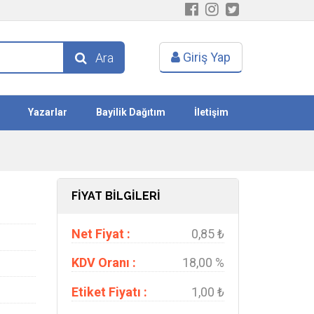
Giriş Yap
Ara
Yazarlar
Bayilik Dağıtım
İletişim
FİYAT BİLGİLERİ
Net Fiyat :
0,85 ₺
KDV Oranı :
18,00 %
Etiket Fiyatı :
1,00 ₺