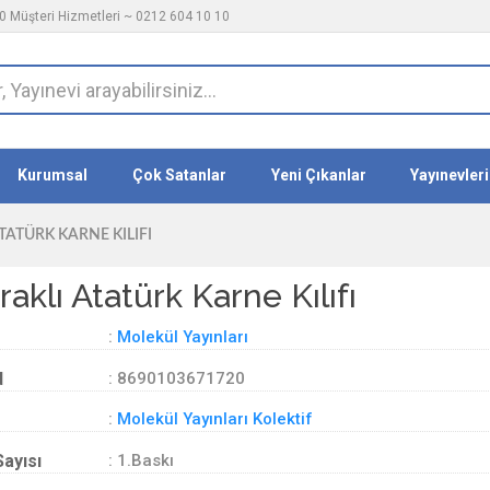
 Müşteri Hizmetleri ~ 0212 604 10 10
Kurumsal
Çok Satanlar
Yeni Çıkanlar
Yayınevleri
TATÜRK KARNE KILIFI
raklı Atatürk Karne Kılıfı
:
Molekül Yayınları
d
: 8690103671720
:
Molekül Yayınları Kolektif
Sayısı
: 1.Baskı