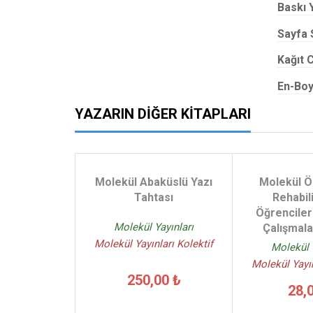
Baskı Y
Sayfa 
Kağıt C
En-Boy
YAZARIN DIĞER KITAPLARI
Molekül Abaküslü Yazı
Molekül Ö
Tahtası
Rehabil
Öğrencileri
Molekül Yayınları
Çalışmala
Molekül Yayınları Kolektif
Molekül 
Molekül Yayın
250,00 ₺
28,