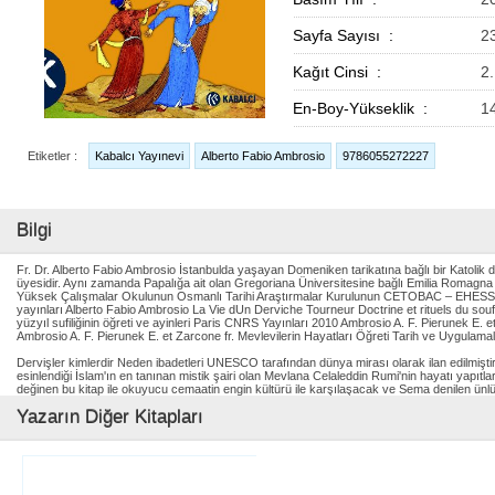
Sayfa Sayısı :
2
Kağıt Cinsi :
2
En-Boy-Yükseklik :
1
Etiketler :
Kabalcı Yayınevi
Alberto Fabio Ambrosio
9786055272227
Bilgi
Fr. Dr. Alberto Fabio Ambrosio İstanbulda yaşayan Domeniken tarikatına bağlı bir Katolik d
üyesidir. Aynı zamanda Papalığa ait olan Gregoriana Üniversitesine bağlı Emilia Romagna İ
Yüksek Çalışmalar Okulunun Osmanlı Tarihi Araştırmalar Kurulunun CETOBAC – EHESS Par
yayınları Alberto Fabio Ambrosio La Vie dUn Derviche Tourneur Doctrine et rituels du souf
yüzyıl sufiliğinin öğreti ve ayinleri Paris CNRS Yayınları 2010 Ambrosio A. F. Pierunek E. 
Ambrosio A. F. Pierunek E. et Zarcone fr. Mevlevilerin Hayatları Öğreti Tarih ve Uygulamala
Dervişler kimlerdir Neden ibadetleri UNESCO tarafından dünya mirası olarak ilan edilmiş
esinlendiği İslam'ın en tanınan mistik şairi olan Mevlana Celaleddin Rumi'nin hayatı yapıtları 
değinen bu kitap ile okuyucu cemaatin engin kültürü ile karşılaşacak ve Sema denilen ünlü 
Yazarın Diğer Kitapları