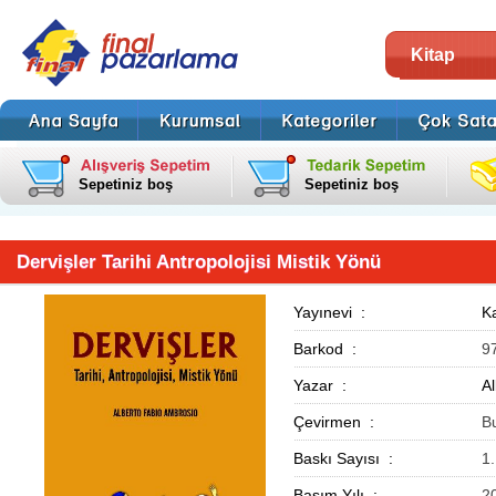
Kitap
Sepetiniz boş
Sepetiniz boş
Dervişler Tarihi Antropolojisi Mistik Yönü
Yayınevi :
Ka
Barkod :
9
Yazar :
A
Çevirmen :
B
Baskı Sayısı :
1
Basım Yılı :
2