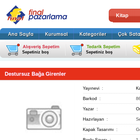
Kitap
Sepetiniz boş
Sepetiniz boş
Destursuz Bağa Girenler
Yayınevi :
Ka
Barkod :
8
Yazar :
O
Hazırlayan :
S
Kapak Tasarımı :
G
Baskı Sayısı :
1