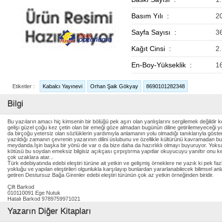
Basım Yılı :
2
Sayfa Sayısı :
3
Kağıt Cinsi :
2
En-Boy-Yükseklik :
1
Etiketler :
Kabalcı Yayınevi
Orhan Şaik Gökyay
8690101282348
Bilgi
Bu yazıların amacı hiç kimsenin bir bölüğü pek aşırı olan yanlışlarını sergilemek değildir 
gelişi güzel çoğu kez çetin olan bir emeği göze almadan bugünün diline getirilemeyeceği yo
da birçoğu yetersiz olan sözlüklerin yardımıyla anlamanın yolu olmadığı tanıklarıyla göste
yazıldığı zamanın çevrenin yazarının dilini üslubunu ve özellikle kültürünü kavramadan b
meydanda.İşin başka bir yönü de var o da bize daha da hazırlıklı olmayı buyuruyor. Yoksa 
kötüsü bu soydan emeksiz bilgisiz açıkçası çırpıştırma yapıtlar okuyucuyu yanıltır onu k
çok uzaklara atar...
Türk edebiyatında edebi eleştiri türüne ait yetkin ve gelişmiş örneklere ne yazık ki pek fazl
yokluğu ve yapılan eleştirileri olgunlukla karşılayıp bunlardan yararlanabilecek bilimsel an
getiren Destursuz Bağa Girenler edebi eleştiri türünün çok az yetkin örneğinden biridir.
Çift Barkod
010110091 Ege Nutuk
Hatalı Barkod 9789759971021
Yazarın Diğer Kitapları