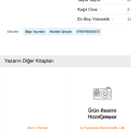
Kağıt Cinsi :
2
En-Boy-Yükseklik :
1
Etiketler :
Bilge Yayınları
Muhittin Şimşek
9799758364373
Yazarın Diğer Kitapları
Altıncı Parmak
İş Hayatında Mükemmellik Ciltli