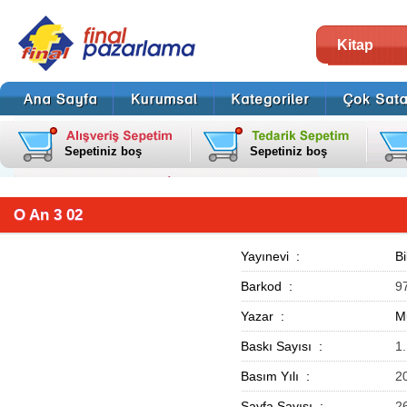
Kitap
Sepetiniz boş
Sepetiniz boş
O An 3 02
Yayınevi :
Bi
Barkod :
9
Yazar :
M
Baskı Sayısı :
1
Basım Yılı :
2
Sayfa Sayısı :
2