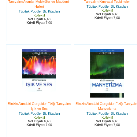
Tanıyalım Atomlar Moleküller ve Maddenin
Tanıyalım Kimyasal Tepkimeler
Halleri
Tübitak Popüler Bil. Kitapları
Kollektif
Tübitak Popüler Bil. Kitapları
Net Fiyatı
6,48
Kollektif
Kdvli Fiyatı
7,00
Net Fiyatı
6,48
Kdvli Fiyatı
7,00
Elinizin Altındaki Gerçekler Fiziği Tanıyalım
Elinizin Altındaki Gerçekler Fiziği Tanıyal
Işık ve Ses
Manyetizma
Tübitak Popüler Bil. Kitapları
Tübitak Popüler Bil. Kitapları
Kollektif
Kollektif
Net Fiyatı
6,48
Net Fiyatı
6,48
Kdvli Fiyatı
7,00
Kdvli Fiyatı
7,00