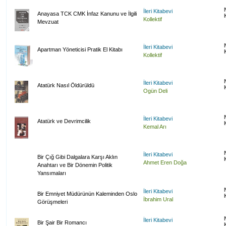
İleri Kitabevi
Anayasa TCK CMK İnfaz Kanunu ve İlgili
Kollektif
Mevzuat
İleri Kitabevi
Apartman Yöneticisi Pratik El Kitabı
Kollektif
İleri Kitabevi
Atatürk Nasıl Öldürüldü
Ogün Deli
İleri Kitabevi
Atatürk ve Devrimcilik
Kemal Arı
İleri Kitabevi
Bir Çığ Gibi Dalgalara Karşı Aklın
Ahmet Eren Doğa
Anahtarı ve Bir Dönemin Politik
Yansımaları
İleri Kitabevi
Bir Emniyet Müdürünün Kaleminden Oslo
İbrahim Ural
Görüşmeleri
İleri Kitabevi
Bir Şair Bir Romancı