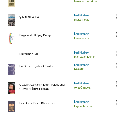
Nazan Güntürkün
İleri Kitabevi
Çılgın Yunanlılar
Murat Köylü
İleri Kitabevi
Değişecek İlk Şey Değişim
Hüsna Ceren
İleri Kitabevi
Duyguların Dili
Ramazan Demir
İleri Kitabevi
En Güzel Feysbuuk Sözleri
Kolektif
İleri Kitabevi
Güzellik Uzmanlık İster Profesyonel
Ayla Canova
Güzellik Eğitimi El Kitabı
İleri Kitabevi
Her Derde Deva Biber Gazı
Ergün Tepecik