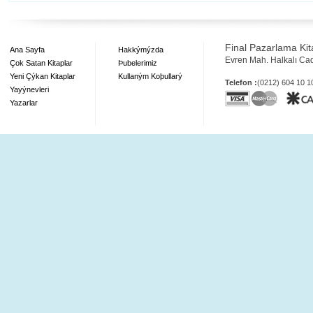
Final Pazarlama Kita
Ana Sayfa
Hakkýmýzda
Evren Mah. Halkalı Ca
Çok Satan Kitaplar
Þubelerimiz
Yeni Çýkan Kitaplar
Kullaným Koþullarý
Telefon :
(0212) 604 10 
Yayýnevleri
Yazarlar