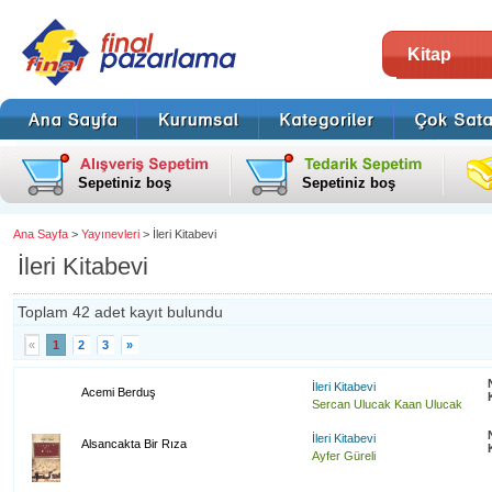
Kitap
Sepetiniz boş
Sepetiniz boş
Ana Sayfa
>
Yayınevleri
> İleri Kitabevi
İleri Kitabevi
Toplam 42 adet kayıt bulundu
«
1
2
3
»
İleri Kitabevi
Acemi Berduş
Sercan Ulucak Kaan Ulucak
İleri Kitabevi
Alsancakta Bir Rıza
Ayfer Güreli