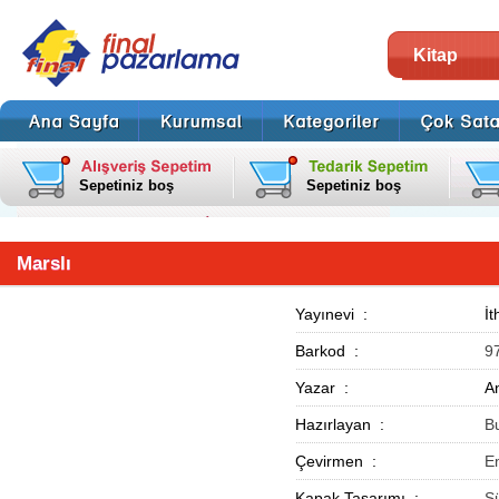
Kitap
Sepetiniz boş
Sepetiniz boş
Marslı
Yayınevi :
İt
Barkod :
9
Yazar :
A
Hazırlayan :
B
Çevirmen :
E
Kapak Tasarımı :
Ş