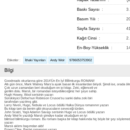
Baskı Sayısı :
3
Basım Yılı :
2
Sayfa Sayısı :
4
Kağıt Cinsi :
2
En-Boy-Yükseklik :
1
Etiketler :
İthaki Yayınları
Andy Weir
9786053753902
Bilgi
Goodreads okurlarına göre 2014’Ün En İyİ Bİlİmkurgu ROMANI!
Altı gün önce, Mark Watney Mars’a ayak basan ilk insanlardan biriydi. Şimdi ise, orada ö
Çok uzun zamandan beri okuduğum en iyi kitap. Zeki, eğlenceli ve
gerilim dolu. Marslı, bir romandan isteyebileceğiniz her şeye sahip.
Hugh Howey, Wool serisinin yazarı
Sürükleyici Defoe’nun Robinson Crusoe’su sanki daha zeki biri
tarafından yazılmış gibi.
Larry Niven, Hugo, Nebula ve Locus ödüllü Halka Dünya romanının yazarı
Bu kitap tam da benim gibi okuyucuların seveceği türden.
John Scalzi, Yaşlı Adamın Savaşı serisinin Hugo ve Locus ödüllü yazarı
Andy Weir’in yazdığı Marslı şimdiye kadar okuduğum en iyi
bilimsel bilimkurgu romanı. Bu romanı başka bir kitap hakkında hiç böyle bir şey söyl
yazarı
Marslı aklımı başımdan aldı!
Ernest Cline, Başlat romanının yazarı