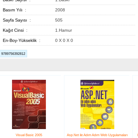
Basım Yılı :
2008
Sayfa Sayısı :
505
Kağıt Cinsi :
1.Hamur
En-Boy-Yükseklik :
0 X 0 X 0
9789756392812
Visual Basic 2005
Asp.Net ile Adım Adım Web Uygulamaları