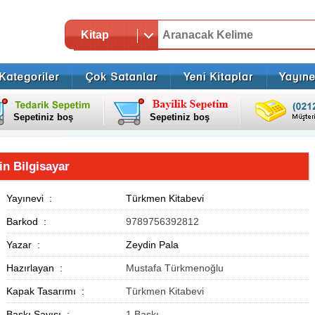
Kitap
Sepetiniz boş
Sepetiniz boş
in Bilgisayar
Yayınevi :
Türkmen Kitabevi
Barkod :
9789756392812
Yazar :
Zeydin Pala
Hazırlayan :
Mustafa Türkmenoğlu
Kapak Tasarımı :
Türkmen Kitabevi
Baskı Sayısı :
1.Baskı