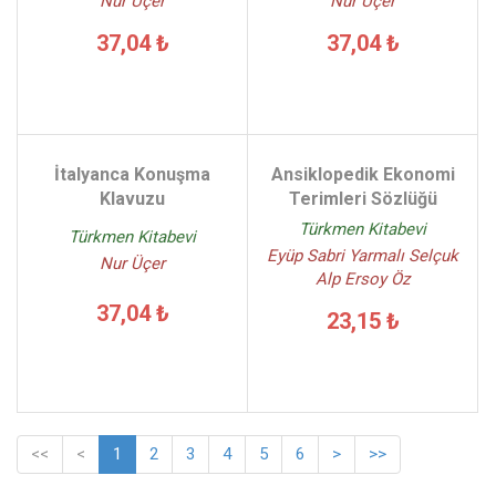
Nur Üçer
Nur Üçer
37,04 ₺
37,04 ₺
İtalyanca Konuşma
Ansiklopedik Ekonomi
Klavuzu
Terimleri Sözlüğü
Türkmen Kitabevi
Türkmen Kitabevi
Eyüp Sabri Yarmalı Selçuk
Nur Üçer
Alp Ersoy Öz
37,04 ₺
23,15 ₺
<<
<
1
2
3
4
5
6
>
>>