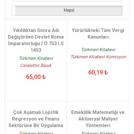
Funda Yalim - (1)
Hepsi
Eyüp Sabri Yarmalı Selçuk Alp Ersoy Öz - (1)
Muharrem Özdemir - (1)
S.Burak Arzova - (1)
Yıkıldıktan Sonra Adı
Yürürlükteki Tüm Vergi
Sevgi Aydın - (1)
Değiştirilen Devlet Roma
Kanunları
İmparatorluğu İ.Ö 753 İ.S
S.Ateş Oktar - (1)
Türkmen Kitabevi
1453
Türkmen Kitabevi Komisyon
Türkmen Kitabevi
Celalettin Basık
60,19 ₺
65,00 ₺
Çok Aşamalı Lojistik
Emeklilik Matematiği ve
Regresyon ve Finans
Aktüeryal Maliyet
Sektörüne Bir Uygulama
Yöntemleri
Türkmen Kitabevi
Türkmen Kitabevi