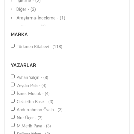
İşletme - (2)
Diğer - (2)
Araştırma-İnceleme - (1)
İş Dünyası - (1)
MARKA
Diğer - (1)
Bütün Alt Konular - (1)
Türkmen Kitabevi - (118)
Temel Kitaplar - (1)
Tarot-Fal-Büyü Kitapları - (1)
YAZARLAR
Şifalı Bitkiler-Şifalı Taşlar - (1)
Ayhan Yalçın - (8)
Diğer - (1)
Zeydin Pala - (4)
Genel - (1)
İsmet Mucuk - (4)
Genel - (1)
Celalettin Basık - (3)
Abdurrahman Özalp - (3)
Nur Üçer - (3)
M.Merih Paya - (3)