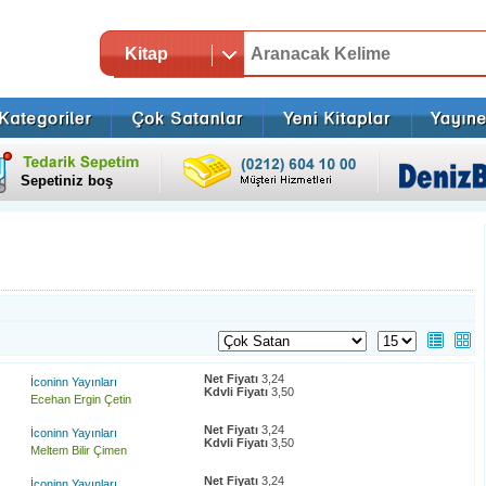
Kitap
Sepetiniz boş
Net Fiyatı
3,24
İconinn Yayınları
Kdvli Fiyatı
3,50
Ecehan Ergin Çetin
Net Fiyatı
3,24
İconinn Yayınları
Kdvli Fiyatı
3,50
Meltem Bilir Çimen
Net Fiyatı
3,24
İconinn Yayınları