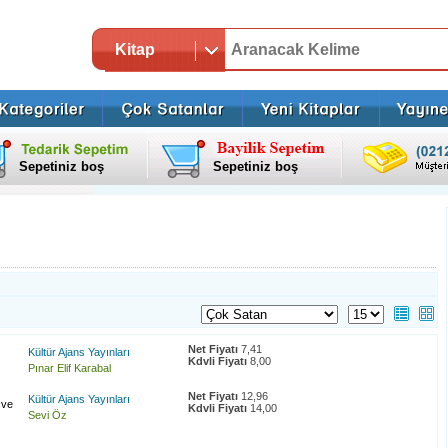
Kitap
Sepetiniz boş
Sepetiniz boş
Net Fiyatı
7,41
Kültür Ajans Yayınları
Kdvli Fiyatı
8,00
Pınar Elif Karabal
Net Fiyatı
12,96
Kültür Ajans Yayınları
 ve
Kdvli Fiyatı
14,00
Sevi Öz