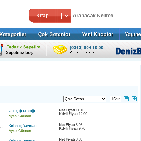
Kitap
Sepetiniz boş
Net Fiyatı
11,11
Günışığı Kitaplığı
Kdvli Fiyatı
12,00
Aysel Gürmen
Net Fiyatı
8,98
Kırlangıç Yayınları
rı
Kdvli Fiyatı
9,70
Aysel Gürmen
Net Fiyatı
8,33
Kırlangıç Yayınları