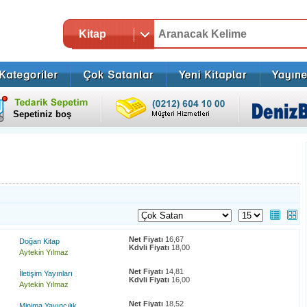
Kitap
Sepetiniz boş
Net Fiyatı
16,67
Doğan Kitap
Kdvli Fiyatı
18,00
Aytekin Yılmaz
Net Fiyatı
14,81
İletişim Yayınları
Kdvli Fiyatı
16,00
Aytekin Yılmaz
Net Fiyatı
18,52
Minima Yayıncılık