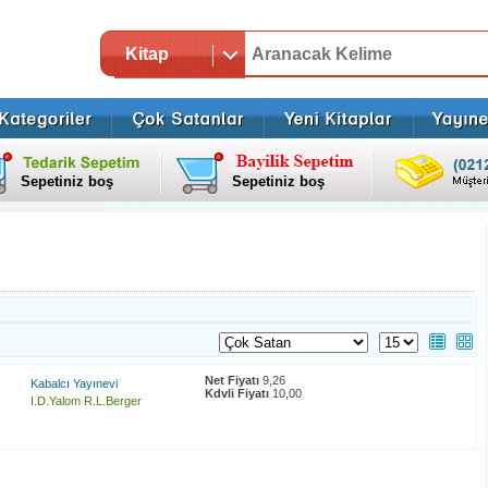
Kitap
Sepetiniz boş
Sepetiniz boş
Net Fiyatı
9,26
Kabalcı Yayınevi
Kdvli Fiyatı
10,00
I.D.Yalom R.L.Berger