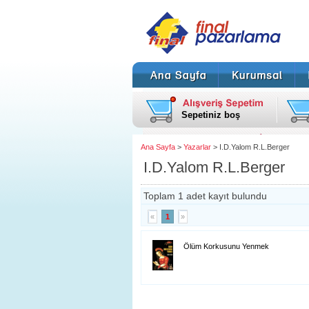
Sepetiniz boş
Ana Sayfa
>
Yazarlar
> I.D.Yalom R.L.Berger
I.D.Yalom R.L.Berger
Toplam 1 adet kayıt bulundu
«
1
»
Ölüm Korkusunu Yenmek