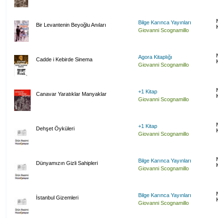
Bilge Karınca Yayınları
Bir Levantenin Beyoğlu Anıları
Giovanni Scognamillo
Agora Kitaplığı
Cadde i Kebirde Sinema
Giovanni Scognamillo
+1 Kitap
Canavar Yaratıklar Manyaklar
Giovanni Scognamillo
+1 Kitap
Dehşet Öyküleri
Giovanni Scognamillo
Bilge Karınca Yayınları
Dünyamızın Gizli Sahipleri
Giovanni Scognamillo
Bilge Karınca Yayınları
İstanbul Gizemleri
Giovanni Scognamillo