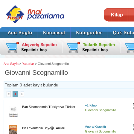
Kitap
Sepetiniz boş
Sepetiniz boş
Ana Sayfa
>
Yazarlar
> Giovanni Scognamillo
Giovanni Scognamillo
Toplam 9 adet kayıt bulundu
«
1
»
+1 Kitap
Batı Sinemasında Türkiye ve Türkler
Giovanni Scognamillo
Agora Kitaplığı
Bir Levantenin Beyoğlu Anıları
Giovanni Scognamillo