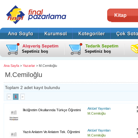
Kitap
Sepetiniz boş
Sepetiniz boş
Ana Sayfa
>
Yazarlar
> M.Cemiloğlu
M.Cemiloğlu
Toplam 2 adet kayıt bulundu
«
1
»
Aktüel Yayınları
İlköğretim Okullarında Türkçe Öğretimi
M.Cemiloğlu
Aktüel Yayınları
Yazılı Anlatım Ve Anlatım Tek. Öğretimi
M.Cemiloğlu