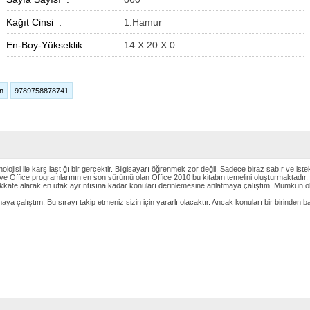
Kağıt Cinsi :
1.Hamur
En-Boy-Yükseklik :
14 X 20 X 0
n
9789758878741
lojisi ile karşılaştığı bir gerçektir. Bilgisayarı öğrenmek zor değil. Sadece biraz sabır ve ist
e Office programlarının en son sürümü olan Office 2010 bu kitabın temelini oluşturmaktadır.
i dikkate alarak en ufak ayrıntısına kadar konuları derinlemesine anlatmaya çalıştım. Mümkü
ya çalıştım. Bu sırayı takip etmeniz sizin için yararlı olacaktır. Ancak konuları bir birinden ba