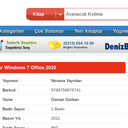
Kitap
Sepetiniz boş
yar Windows 7 Office 2010
Yayınevi :
Nirvana Yayınları
Barkod :
9789758878741
Yazar :
Osman Gürkan
Baskı Sayısı :
2.Baskı
Basım Yılı :
2011
Sayfa Sayısı :
860