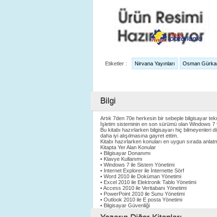
Etiketler :
Nirvana Yayınları
Osman Gürka
Bilgi
Artık 7den 70e herkesin bir sebeple bilgisayar tekno
İşletim sisteminin en son sürümü olan Windows 7 v
Bu kitabı hazırlarken bilgisayarı hiç bilmeyenler
daha iyi alışılmasına gayret ettim.
Kitabı hazırlarken konuları en uygun sırada anlatma
Kitapta Yer Alan Konular
• Bilgisayar Donanımı
• Klavye Kullanımı
• Windows 7 ile Sistem Yönetimi
• Internet Explorer ile İnternette Sörf
• Word 2010 ile Doküman Yönetimi
• Excel 2010 ile Elektronik Tablo Yönetimi
• Access 2010 ile Veritabanı Yönetimi
• PowerPoint 2010 ile Sunu Yönetimi
• Outlook 2010 ile E posta Yönetimi
• Bilgisayar Güvenliği