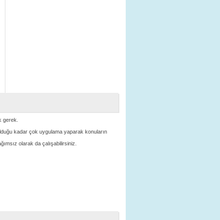
ek gerek.
n olduğu kadar çok uygulama yaparak konuların
ğımsız olarak da çalışabilirsiniz.