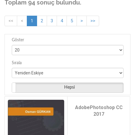
Toplam 94 sonuç bulundu.
RAFET GURKAN - (1)
Mustafa Eker - (1)
<<
<
1
2
3
4
5
>
>>
Göster
Sırala
Hepsi
AdobePhotoshop CC
2017