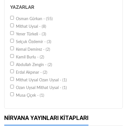
YAZARLAR
Osman Gürkan - (55)
Mithat Uysal - (8)
Yener Türkeli - (3)
Selçuk Özdemir - (3)
Kemal Demirez - (2)
Kamil Burlu - (2)
Abdullah Zengin - (2)
Erdal Akpınar - (2)
Mithat Uysal Ozan Uysal - (1)
Ozan Uysal Mithat Uysal - (1)
Musa Çiçek - (1)
Okan Sungur - (1)
Selahattin Çetinkaya - (1)
NIRVANA YAYINLARI KITAPLARI
Üzeyir Yazıcı - (1)
Yasemin Türkmen - (1)