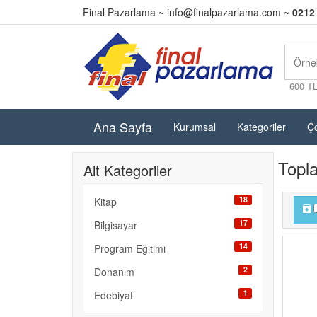
Final Pazarlama ~
info@finalpazarlama.com
~
0212
600 T
Ana Sayfa
Kurumsal
Kategoriler
Ço
Topl
Alt Kategoriler
18
Kitap
17
Bilgisayar
14
Program Eğitimi
2
Donanım
1
Edebiyat