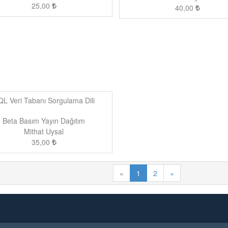
25,00
40,00
L Veri Tabanı Sorgulama Dili
Beta Basım Yayın Dağıtım
Mithat Uysal
35,00
«
1
2
»