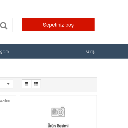
Sepetiniz boş
ağıtım
Giriş
azılım
m