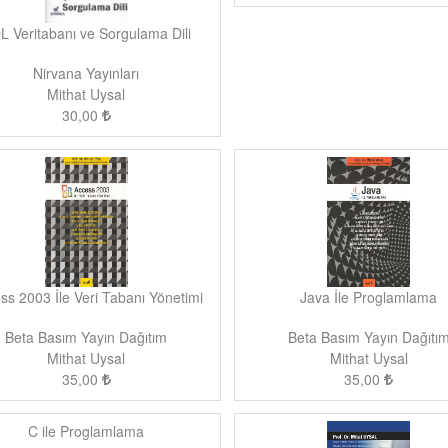
L Veritabanı ve Sorgulama Dili
Nirvana Yayınları
Mithat Uysal
30,00
ss 2003 İle Veri Tabanı Yönetimi
Java İle Proglamlama
Beta Basım Yayın Dağıtım
Beta Basım Yayın Dağıtı
Mithat Uysal
Mithat Uysal
35,00
35,00
C ile Proglamlama