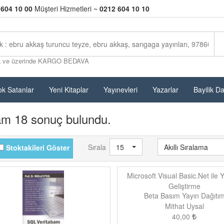
 604 10 00
Müşteri Hizmetleri ~
0212 604 10 10
L ve üzerinde KARGO BEDAVA
k Satanlar
Yeni Kitaplar
Yayınevleri
Yazarlar
Bayilik D
am 18 sonuç bulundu.
Sırala
15
Akıllı Sıralama
Stoktakileri Göster
Microsoft Visual Basic.Net ile Y
Geliştirme
Beta Basım Yayın Dağıtı
Mithat Uysal
40,00