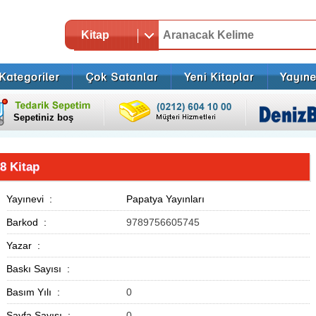
Kitap
Sepetiniz boş
8 Kitap
Yayınevi :
Papatya Yayınları
Barkod :
9789756605745
Yazar :
Baskı Sayısı :
Basım Yılı :
0
Sayfa Sayısı :
0