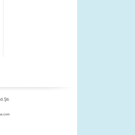
d.Şti.
ama.com